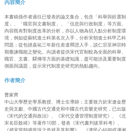
內容簡介
本書稿係作者過往已發表的論文集合，包含「科舉與銓選制
度」、「職官與文書制度」、「信息與行政制度」等方面。
內容既有對制度改革的分析，亦以人物為切入點分析制度環
境，例如從蘇軾進士科第名次入手，分析宋朝進士科甲乙科
問題；從包拯嘉祐三年新任差遣釋證入手，談仁宗至神宗時
期臺諫職能之變化。向讀者提供宋代官制較為全面的科舉、
職官、文書、驛傳等方面的基礎知識，盡可能涉及重要制度
側面與議題，提示宋代制度史研究的熱點趨向。
作者簡介
曹家齊
中山大學歷史學系教授、博士生導師；主要致力於宋遼金歷
史與文獻、中國古代交通史和中國古代音樂史研究，已出版
《宋代的交通與政治》、《宋代交通管理制度研究》、《北
宋名臣餘靖》等著作10部，發表《宋代書判拔萃科考》、
《趙宋當朝盛世說之造就及其影響》、《遺民心結抑或瀟湘