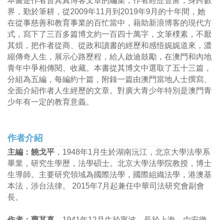
本書是作者曹其真博客文章的編集，作者經歷豐富，身跨數
界，勤於筆耕，從2009年11月到2019年9月的十年間，她
在從事慈善和教育事業的百忙當中，藉助新浪博客的現代方
式，寫下了三百多篇博文約一百四十萬字，文筆樸素，不厭
其煩，把作者從商、從政和讀書的經歷和感悟娓娓道來，濃
縮傳奇人生，展示心路歷程，給人啟迪鼓勵，在澳門和內地
青年中爭相傳閱、收藏。本書從其博文中選取了五十三篇，
分組為五編，每編約十篇，附錄一篇由澳門當地人士撰寫、
全面介紹作者人生經歷的文章。對廣大青少年特別是澳門青
少年有一定的教育意義。
作者介紹
主編：饒戈平
，1948年1月生於湖南沅江，北京大學法學系
畢業，研究生學歷，法學碩士。北京大學法學院教授，博士
生導師。主要研究領域為國際法學，國際組織法學，港澳基
本法，涉台法律。 2015年7月起兼任中華司法研究會副會
長。
作者：曹其真
，1941年12月生於寧波，長於上海。由安徽