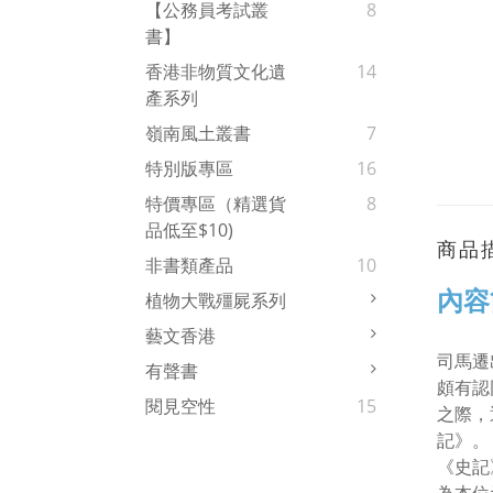
【公務員考試叢
8
書】
香港非物質文化遺
14
產系列
嶺南風土叢書
7
特別版專區
16
特價專區（精選貨
8
品低至$10)
商品
非書類產品
10
內容
植物大戰殭屍系列
藝文香港
司馬遷
有聲書
頗有認
閱見空性
15
之際，
記》。
《史記