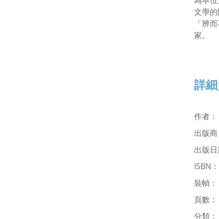
為本位
文學的
「辨而
家。
詳細
作者
出版
出版日期
ISBN
裝幀
頁數：
分類