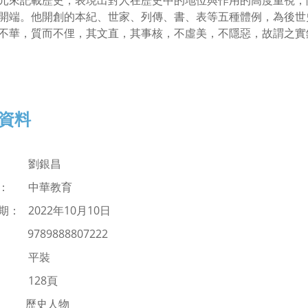
元來記載歷史，表現出對人在歷史中的地位與作用的高度重視，
開端。他開創的本紀、世家、列傳、書、表等五種體例，為後世
不華，質而不俚，其文直，其事核，不虛美，不隱惡，故謂之實
資料
： 劉銀昌
商： 中華教育
： 2022年10月10日
：
9789888807222
： 平裝
 128頁
：
歷史人物