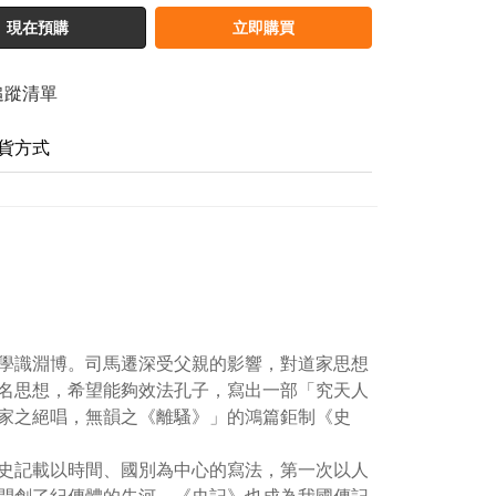
現在預購
立即購買
追蹤清單
貨方式
學識淵博。司馬遷深受父親的影響，對道家思想
名思想，希望能夠效法孔子，寫出一部「究天人
家之絕唱，無韻之《離騷》」的鴻篇鉅制《史
史記載以時間、國別為中心的寫法，第一次以人