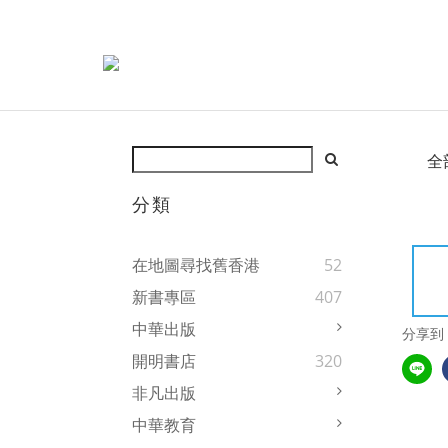
全
分類
在地圖尋找舊香港
52
新書專區
407
中華出版
分享到
開明書店
320
非凡出版
中華教育