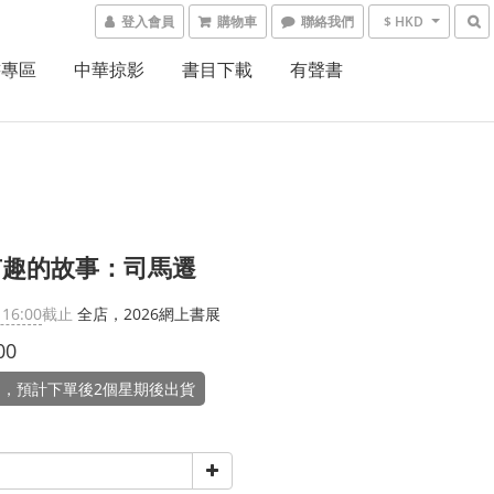
登入會員
購物車
聯絡我們
$ HKD
書專區
中華掠影
書目下載
有聲書
有趣的故事：司馬遷
 16:00
截止
全店，2026網上書展
00
，預計下單後2個星期後出貨