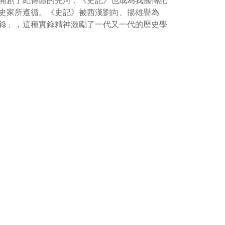
開創了紀傳體的先河，《史記》也成為我國傳記
史家所遵循。《史記》被西漢劉向、揚雄譽為
錄」，這種實錄精神激勵了一代又一代的歷史學