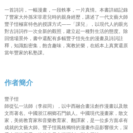
一首詩詞，一幅漫畫，一段軼事，一片真情。本書詳細記錄
了豐家大外孫宋菲君兒時的親身經歷，講述了一代文藝大師
豐子愷極富特色的授課方式——「課兒」，以現代人的眼光
對古詩詞作一次全新的觀照，建立起一種對生活的態度。除
回憶場景外，書中還配有多幅豐子愷先生的漫畫及詩詞註
釋，知識點密集，飽含趣味，寓教於樂，在紙本上真實還原
當年豐家的私塾課。
作者簡介
豐子愷
師從弘一法師（李叔同），以中西融合畫法創作漫畫以及散
文而著名。中國浙江桐鄉石門鎮人。中國現代漫畫家，散文
家，美術教育家和音樂教育家、翻譯家，是一位多方面卓有
成就的文藝大師。豐子愷風格獨特的漫畫作品影響很大，深