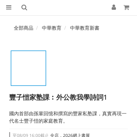
全部商品
中華教育
中華教育新書
豐子愷家塾課︰外公教我學詩詞1
國內首部由孫輩回憶和撰寫的豐家私塾課，真實再現一
代名士豐子愷的家庭教育。
至
08/09 16:00
截止
全店，2026網上書展