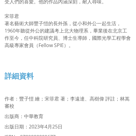
受人們的喜愛。他的作品內涵深刻，耐人尋味。
宋菲君
著名藝術大師豐子愷的長外孫，從小和外公一起生活，
1960年聽從外公的建議考上北大物理系，畢業後在北京工
作至今，任中科院研究員、博士生導師，國際光學工程學會
高級專家會員（Fellow SPIE）。
詳細資料
作者
：
豐子愷 繪；宋菲君 著；李遠達、高樹偉 評註；林嵩
審校
出版商：中華教育
出版日期：2023年4月25日