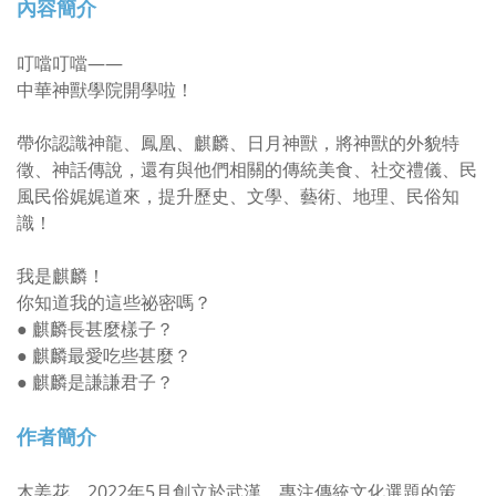
內容簡介
叮噹叮噹——
中華神獸學院開學啦！
帶你認識神龍、鳳凰、麒麟、日月神獸，將神獸的外貌特
徵、神話傳說，還有與他們相關的傳統美食、社交禮儀、民
風民俗娓娓道來，提升歷史、文學、藝術、地理、民俗知
識！
我是麒麟！
你知道我的這些祕密嗎？
● 麒麟長甚麼樣子？
● 麒麟最愛吃些甚麼？
● 麒麟是謙謙君子？
作者簡介
木姜花，2022年5月創立於武漢，專注傳統文化選題的策