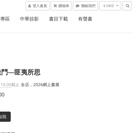
登入會員
購物車
聯絡我們
$ HKD
書專區
中華掠影
書目下載
有聲書
激鬥—匪夷所思
 16:00
截止
全店，2026網上書展
00
知我