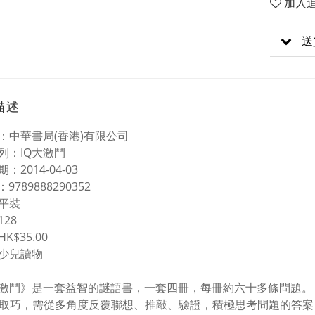
加入
送
描述
：中華書局(香港)有限公司
列：IQ大激鬥
：2014-04-03
 N：9789888290352
平裝
28
K$35.00
少兒讀物
大激鬥》是一套益智的謎語書，一套四冊，每冊約六十多條問題。
謎題取巧，需從多角度反覆聯想、推敲、驗證，積極思考問題的答