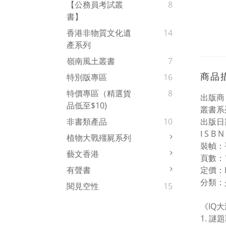
【公務員考試叢
8
書】
香港非物質文化遺
14
產系列
嶺南風土叢書
7
商品
特別版專區
16
特價專區（精選貨
8
出版商
品低至$10)
叢書系
出版日期
非書類產品
10
I S B
植物大戰殭屍系列
裝幀：
藝文香港
頁數：1
定價：H
有聲書
分類：
閱見空性
15
《IQ
1. 