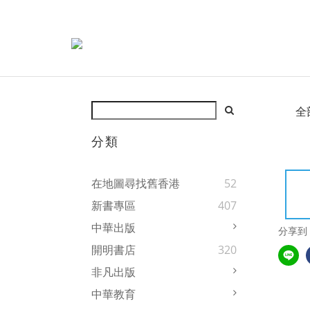
全
分類
在地圖尋找舊香港
52
新書專區
407
中華出版
分享到
開明書店
320
非凡出版
中華教育