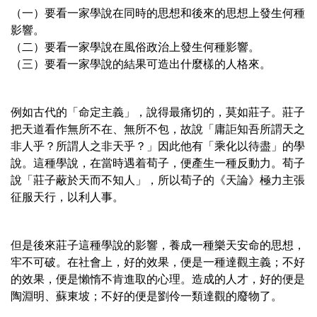
（一）要看一家學說在同時的思想和後來的思想上發生何種
影響。
（二）要看一家學說在風俗政治上發生何種影響。
（三）要看一家學說的結果可造出什麼樣的人格來。
例如古代的「命定主義」，說得最痛切的，莫如莊子。莊子
把天道看作無所不在、無所不包，故說「庸詎知吾所謂天之
非人乎？所謂人之非天乎？」因此他有「乘化以待盡」的學
說。這種學說，在當時遇着荀子，便產生一種反動力。荀子
說「莊子蔽於天而不知人」，所以荀子的《天論》極力主張
征服天行，以利人事。
但是後來莊子這種學說的影響，養成一種樂天安命的思想，
牢不可破。在社會上，好的效果，便是一種達觀主義；不好
的效果，便是懶惰不肯進取的心理。造成的人才，好的便是
陶淵明、蘇東坡；不好的便是劉伶一類達觀的廢物了。