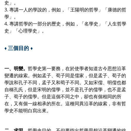
史」。
3. 專講一人的學說的，例如，「王陽明的哲學」「康德的哲
學」。
4. 專講哲學的一部分的歷史，例如，「名學史」「人生哲學
史」「心理學史」。
三個目的
♦
♦
一、明變。
哲學史第一要務，在於使學者知道古今思想沿革
變遷的線索。例如孟子、荀子同是儒家，但是孟子、荀子的
學說和孔子不同，孟子又和荀子不同。又如宋儒、明儒也都
自稱孔氏，但是宋明的儒學，並不是孔子的儒學，也不是孟
子、荀子的儒學。但是這個不同之中，卻也有個相同的所
在，又有個一線相承的所在。這種同異沿革的線索，非有哲
學史不能明白寫出來。
二、求因。
哲學史目的，不但要指出哲學思想沿革變遷的線