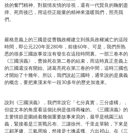
捨的奮鬥精神、對親情友情的珍視，還有一代賢良的鞠躬盡
瘁、死而後已，用這些正能量的精神來溫暖我們，照亮我
們。
嚴格意義上的三國是從曹魏政權建立到孫吳政權滅亡的這段
時間，即公元220年至280年，前後60年。可是，我們所熟
悉的很多三國故事並沒有發生在這段時間裏。一部三卷本的
《三國演義》，曹操死在第二卷的結束，而這時真正意義上
的三國還沒有開始。諸葛亮死在第三卷的中間，這時三國也
才開始了十幾年。所以，我們說起三國時，通常說的是廣義
的概念，要把東漢末年一段30多年的歷史加進來。
說到《三國演義》，我們常說它「七分真實，三分虛構」，
但從文本的角度看這個比例是值得商榷的。《三國演義》的
主要情節是圍繞着幾個重要故事來寫的，最早是桃園三結
義，緊接着是三英戰呂布、三讓徐州、千里走單騎，下來是
三顧茅廬、三氣周瑜，然後是七擒孟獲、六出祁山。在《三