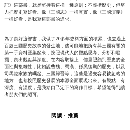
記》這部書，就是堅持着這樣一種原則：不虛構歷史，但努
力把歷史寫好看。像《三國志》一樣真實，像《三國演義》
一樣好看，是我寫這部書的追求。
為了寫好這部書，我做了20多年史料方面的積累，也去過上
百處三國歷史故事的發生地，儘可能地把所有與三國有關的
第一手資料匯集起來，按照現代人的觀點思考、分析和發
掘，寫出觀點與深度。在內容取捨上，儘量照顧到歷史的全
面性與複雜性，比如說曹魏、蜀漢、孫吳後期的歷史，以及
司馬懿家族的崛起、三國歸晉等，這些是過去容易被忽略的
地方，也都按照歷史發展的本源全面展現出來。有觀點、有
深度、有溫度，是我給自己定下的寫作目標，希望能得到讀
者朋友們的認可。
閲讀 · 推薦