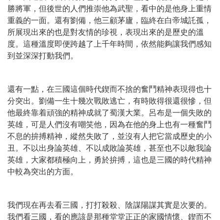
勝將軍，但後世的人們推崇他為武聖，看中的是他身上重情
重義的一面。還有劉備，他三顧茅廬，臨終在白帝城託孤，
所展現出來的也是對友情的珍視，表現出來的是歷史的溫
度。這種溫度即便跨越了上千年時間，依然能夠讓我們感知
到並深深打動我們。
還有一點，在三國這個時代鍥而不捨的奮鬥精神表現得也十
分突出。劉備一生十幾次戰敗逃亡，有時敗得很還很慘，但
他最終靠着頑強的精神成就了蜀漢大業。呂布是一個失敗的
英雄，可是人們沒有嘲笑他，因為在他的身上也有一種奮鬥
不息的拚搏精神，縱然失敗了，並沒有人把它當成歷史的小
丑。不以出身論英雄、不以成敗論英雄，甚至也不以敵我論
英雄，大家都積極向上，勇於拚搏，這也是三國的時代精神
中較為突出的方面。
我們現在再去看三國，打打殺殺、陰謀陽謀其實是次要的。
我們看三國，看的應該是那種堂堂正正的家國情懷、鍥而不