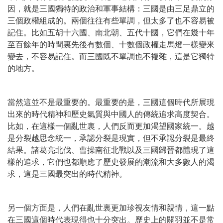
因，就是三國獨特的政治和軍事結構：三國是由三足鼎立的
三個政權組成的。兩個往往有些單調，但太多了也不容易被
記住。比如五胡十六國、南北朝、五代十國，它們在幾十年
至百餘年的時間裏先後有數個、十數個政權走馬燈一樣變來
變去，不容易記住。而三國既不單調也不複雜，這是它獨特
的地方。
當然這並不是最重要的。最重要的是，三國這個時代所展現
出來的時代精神和歷史氣質與中國人的傳統追求高度契合。
比如，在這樣一個亂世裏，人們反而更加渴望國家統一。越
是分裂越思念統一，承認分裂是現實，但不承認分裂是最終
結果。諸葛亮北伐、曹操南征北戰以及三國歸晉都體現了這
樣的追求，它們也都順應了歷史發展的潮流和大多數人的渴
求，這是三國最突出的時代精神。
另一個方面是，人們在亂世裏更加珍視友情和親情，這一點
在三國這個時代表現得也十分突出。歷史上的關羽並不是常