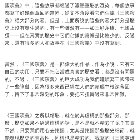
國演義》中，這些故事都經過了濃墨重彩的渲染，每個故事
都寫了好幾個章回的篇幅，從文本角度看它們佔據《三國演
義》絕大部分內容。但是，上面所說的這些內容大部分是歷
史上沒有發生過的，有一些雖然有——如三顧茅廬、七擒孟
獲——但在真實的歷史中它們佔據的篇幅是比較少的。反過
來，還有很多的人和故事在《三國演義》中沒有寫到。
當然，《三國演義》是一部偉大的作品，作為小說，它有它
自己的功用，只要不把它當成真實的歷史看，都是沒有問題
的。不過，《三國演義》的巨大成功為我們繼續寫三國帶來
了一些障礙，因為很多東西已經在人們的頭腦中根深蒂固
了，留下了非常深刻的印象，要把它扭轉過來非常困難。
《三國演義》之所以精彩，就在於其虛構的那些部分。那
麼，歷史如果不經過虛構的話，是不是就不精彩了呢？其實
不然，只要我們用心去挖掘，尤其是挖掘那些歷史細節，就
能發現歷史的豐富性，同樣也是精彩的。我寫的《三國英雄