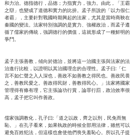
和力治。德指德行，品德；力指實力，強力。由此，「王霸
之辯」也變成了道德和實力的比拚。孟子所說的「以力假仁
者霸」，主要針對戰國時期興起的法家，尤其是當時商鞅在
秦國的變法。法家特別強調的是實力、強權政治，而孟子遵
循了儒家的傳統，強調德行的價值，這就形成了一種鮮明的
爭鬥。
孟子主張善教，傾向於德治，並將這一治國主張與法家的法
治進行比較，以證明以其治國理念的合理性。孟子曰:「仁
言不如仁聲之入人深也，善政不如善教之得民也。善政民畏
之，善教民愛之。善政得民財，善教得民心。」法家將國家
管理得有條有理，它主張論功行賞，論罪行罰，政治效率很
高，孟子把它叫作善政。
儒家強調教化，孔子曰:「道之以政，齊之以刑，民免而無
恥。」在孔子看來，如果執政的時候全部用法律，雖然可以
避免百姓犯法，但這樣也會使他們喪失羞恥心。所以孔子提