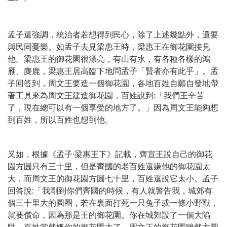
孟子還強調，統治者若想得到民心，除了上述幾點外，還要
與民同憂樂。如孟子去見梁惠王時，梁惠王在御花園接見
他。梁惠王的御花園很漂亮，有山有水，有各種各樣的鴻
雁、麋鹿，梁惠王居高臨下地問孟子「賢者亦有此乎」。孟
子回答到，周文王要造一個御花園，各地百姓自願自發地帶
著工具來為周文王建造御花園，百姓說到:「我們王辛苦
了，現在總可以有一個享受的地方了。」因為周文王能夠想
到百姓，所以百姓也想到他。
又如，根據《孟子·梁惠王下》記載，齊宣王說自己的御花
園方圓只有三十里，但是齊國的老百姓還嫌他的御花園太
大，而周文王的御花園方圓七十里，百姓還說它太小。孟子
回答說:「我剛到你們齊國的時候，有人就警告我，城郊有
個三十里大的圓圈，若在裏面打死一只兔子或一條小野獸，
就要償命，因為那是王的御花園。你在城郊設了一個大陷
阱，百姓當然嫌你的御花園大了。周文王的御花園雖然方圓