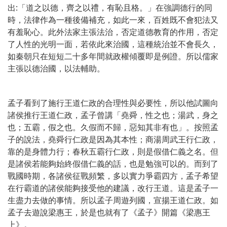
出:「道之以德，齊之以禮，有恥且格。」在強調德行的同
時，法律作為一種後備補充，如此一來，百姓既不會犯法又
有羞恥心。此外法家主張法治，否定道德教育的作用，否定
了人性的光明一面，若依此來治國，這種統治並不會長久，
如秦朝只在短短二十多年間就政權傾覆即是例證。所以儒家
主張以德治國，以法輔助。
孟子看到了施行王道仁政的合理性與必要性，所以他試圖向
諸侯推行王道仁政，孟子曾講「堯舜，性之也；湯武，身之
也；五霸，假之也。久假而不歸，惡知其非有也」。按照孟
子的說法，堯舜行仁政是因為其本性；商湯周武王行仁政，
靠的是身體力行；春秋五霸行仁政，則是假借仁義之名。但
是諸侯若能夠始終假借仁義的話，也是勉強可以的。而到了
戰國時期，各諸侯征戰頻繁，多以實力爭霸四方，孟子希望
在行霸道的諸侯能夠接受他的建議，改行王道。這是孟子一
生盡力去做的事情。所以孟子周遊列國，宣揚王道仁政。如
孟子去遊說梁惠王，於是也就有了《孟子》開篇《梁惠王
上》。