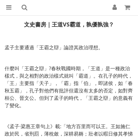
文史書房｜王道VS霸道，孰優孰強？
孟子主要通過「王霸之辯」論證其政治理想。
什麼叫「王霸之辯」?春秋戰國時期，「王道」是一種政治
樣式，與之相對的政治樣式就叫「霸道」。在孔子的時代，
「王」主要指「天子」，「霸」指「伯」，即諸侯，如「春
秋五霸」，孔子對他們有批評但還沒有太多的否定，如對齊
桓公、晉文公。但到了孟子的時代，「王霸之辯」的意義有
了變化。
《孟子·梁惠王章句上》載:「地方百里而可以王。王如施仁
政於民，省刑罰，薄稅斂，深耕易耨；壯者以暇日修其孝悌