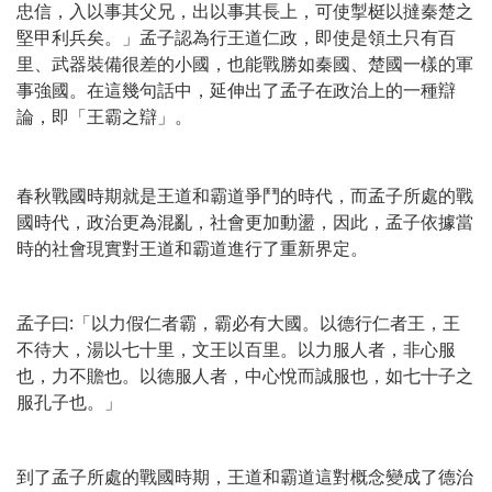
忠信，入以事其父兄，出以事其長上，可使掣梃以撻秦楚之
堅甲利兵矣。」孟子認為行王道仁政，即使是領土只有百
里、武器裝備很差的小國，也能戰勝如秦國、楚國一樣的軍
事強國。在這幾句話中，延伸出了孟子在政治上的一種辯
論，即「王霸之辯」。
春秋戰國時期就是王道和霸道爭鬥的時代，而孟子所處的戰
國時代，政治更為混亂，社會更加動盪，因此，孟子依據當
時的社會現實對王道和霸道進行了重新界定。
孟子曰:「以力假仁者霸，霸必有大國。以德行仁者王，王
不待大，湯以七十里，文王以百里。以力服人者，非心服
也，力不贍也。以德服人者，中心悅而誠服也，如七十子之
服孔子也。」
到了孟子所處的戰國時期，王道和霸道這對概念變成了德治