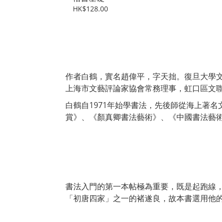
HK$128.00
作者白鶴，實名趙偉平，字天拙。復旦大學
上海市文藝評論家協會常務理事，虹口區文
白鶴自1971年始學書法，先後師從海上著
賞》、《顏真卿書法藝術》、《中國書法藝
書法入門的第一本帖極為重要，既是起跑線
「初唐四家」之一的褚遂良，故本書選用他