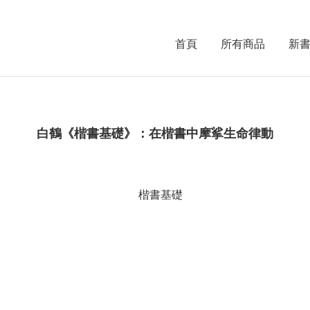
首頁
所有商品
新
白鶴《楷書基礎》：在楷書中摩挲生命律動