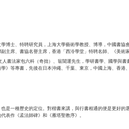
文學博士、特聘研究員，上海大學藝術學教授、博導，中國書協
聯副主席、書協名譽主席，香港「西泠學堂」特聘名師、《美術
名文人書法家包六科（奇拙）、翁闓運先生，學研書學、國學與書
術學》等專書，先後在日本沖繩、千葉、東京，中國上海、香港
，也是一種歷史的定位。對楷書來講，與行書相通的便是更好的
的代表作《孟法師碑》和《雁塔聖教序》。