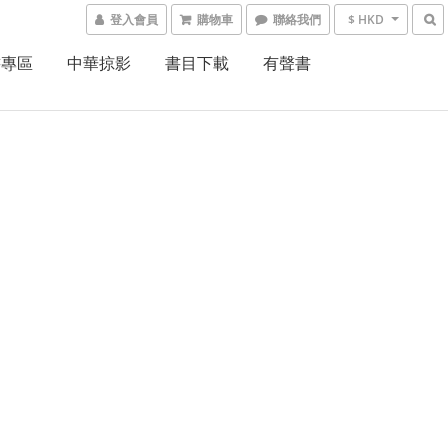
登入會員
購物車
聯絡我們
$ HKD
書專區
中華掠影
書目下載
有聲書