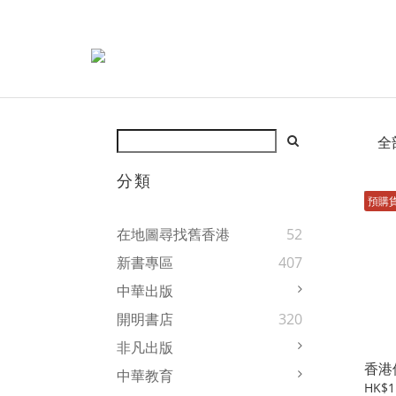
全
分類
預購
在地圖尋找舊香港
52
新書專區
407
中華出版
開明書店
320
非凡出版
香港
中華教育
HK$1