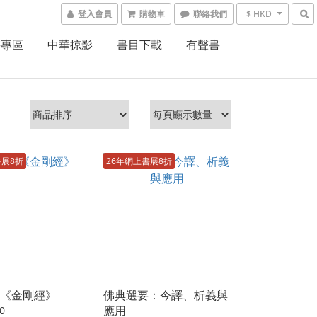
登入會員
購物車
聯絡我們
$ HKD
書專區
中華掠影
書目下載
有聲書
書展8折
26年網上書展8折
《金剛經》
佛典選要：今譯、析義與
應用
0