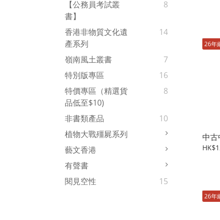
【公務員考試叢
8
書】
香港非物質文化遺
14
產系列
26年
嶺南風土叢書
7
特別版專區
16
特價專區（精選貨
8
品低至$10)
非書類產品
10
植物大戰殭屍系列
中古
HK$1
藝文香港
有聲書
閱見空性
15
26年