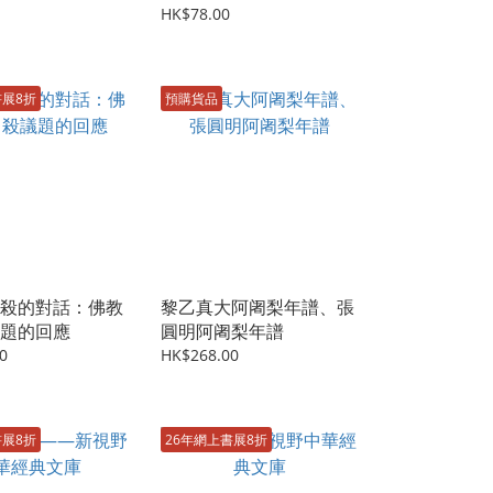
HK$78.00
書展8折
預購貨品
殺的對話：佛教
黎乙真大阿阇梨年譜、張
題的回應
圓明阿阇梨年譜
0
HK$268.00
書展8折
26年網上書展8折