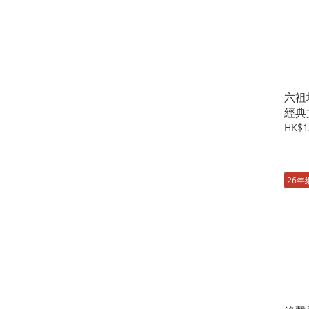
六祖
經典
HK$1
26年