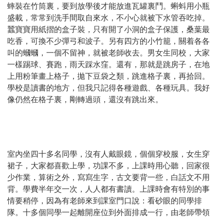
蟀裝在竹筒裏，要到放學後才能放進瓦罐裏鬥。蝌蚪用小瓶
盛載，常常到洗手間取自來水，不小心就被下水管吞吃掉。
蠶寶寶用紙摺的盒子裝，只有開了小洞的盒子保護，桑葉最
吃香，可換不少彈弓和波子。另有四方的小竹籠，關着各各
叫的蟈蟈，一個不留神，就被老師收去。男女生同校，大家
一樣踢球、賽跑，雨天踩水窪。還有，那就是跳房子，在地
上用粉筆畫上格子，拋下豆袋之類，跳進格子裏，再拾回。
學校是讀書的地方，但我只記得各種遊戲、各種玩具。我好
像仍然在格子裏，剛轉過頭，還沒有跳出來。
室內坐四十多名同學，沒有人戴眼鏡，個個穿校服，女生穿
裙子，大家都喜歡上學，功課不多，上課時用心聽，回家很
少作業，算術之外，寫寫生字，古文要背一些，白話文不用
背。學費半年交一次，人人都有書讀。上課時會有特別的事
情要稍停，因為有老師來到課室門口說：看砂眼的同學排
隊。十多個同學一起離開座位到外面排成一行，由老師帶領