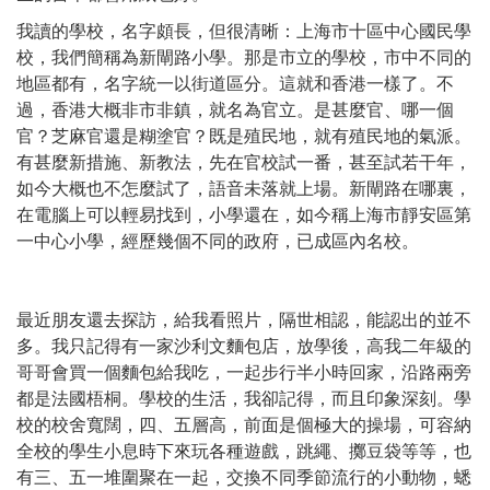
我讀的學校，名字頗長，但很清晰：上海市十區中心國民學
校，我們簡稱為新閘路小學。那是市立的學校，市中不同的
地區都有，名字統一以街道區分。這就和香港一樣了。不
過，香港大概非市非鎮，就名為官立。是甚麼官、哪一個
官？芝麻官還是糊塗官？既是殖民地，就有殖民地的氣派。
有甚麼新措施、新教法，先在官校試一番，甚至試若干年，
如今大概也不怎麼試了，語音未落就上場。新閘路在哪裏，
在電腦上可以輕易找到，小學還在，如今稱上海市靜安區第
一中心小學，經歷幾個不同的政府，已成區內名校。
最近朋友還去探訪，給我看照片，隔世相認，能認出的並不
多。我只記得有一家沙利文麵包店，放學後，高我二年級的
哥哥會買一個麵包給我吃，一起步行半小時回家，沿路兩旁
都是法國梧桐。學校的生活，我卻記得，而且印象深刻。學
校的校舍寬闊，四、五層高，前面是個極大的操場，可容納
全校的學生小息時下來玩各種遊戲，跳繩、擲豆袋等等，也
有三、五一堆圍聚在一起，交換不同季節流行的小動物，蟋