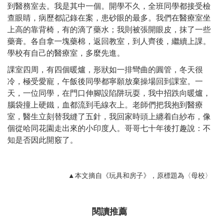
到醫務室去。我是其中一個。開學不久，全班同學都接受檢
查眼睛，病歷都記錄在案，患砂眼的最多。我們在醫療室坐
上高的靠背椅，有的滴了藥水；我則被張開眼皮，抹了一些
藥膏。各自拿一塊藥棉，返回教室，到人齊後，繼續上課。
學校有自己的醫療室，多麼先進。
課室四周，有四個暖爐，形狀如一排彎曲的圓管，冬天很
冷，極受愛寵，午飯後同學都寧願放棄操場回到課室。一
天，一位同學，在門口伸腳設陷阱玩耍，我中招跌向暖爐，
腦袋撞上硬鐵，血都流到毛線衣上。老師們把我抱到醫療
室，醫生立刻替我縫了五針，我回家時頭上纏着白紗布，像
個從哈同花園走出來的小印度人。哥哥七十年後打趣說：不
知是否因此開竅了。
▲本文摘自《玩具和房子》，原標題為〈母校〉
閱讀推薦