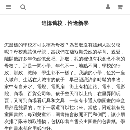
追憶舊校，恰逢新學
怎麼樣的學校才可以稱為母校？為甚麼沒有聽到人說父校
呢？母校應該像母親，當我們在襁褓期受她的孕育、親愛，
離開後許多年仍然懷念吧。那麼，我的確也有我念念不忘的
母校了。那是一間小學。年代不一，地點不同，學校的行
政、財政、教師、學生都不一樣了。我讀的小學，位於一座
大城市。生活在大城市的孩子，早已認識許多時髦的事物，
家中有自來水、電燈、電風扇，街上有柏油路、電車、電影
院、商場、百貨公司等。孩子整天可以上街，在里弄間玩
耍，又可到商場看玩具和文具，一個有卡通人物圖畫的筆盒
居然是雙層的，在下一層還可以拉出來。當然，附近就有兒
童圖書館，每到兒童節，圖書館會敞開正門和側門，讓小朋
友排了隊來領取禮物，包括印着白雪公主圖畫的包書紙。學
生的書本都會用紙包好。