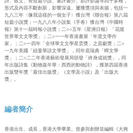
詩、散文、長短篇小說、書評書介、影評影論等四十多種，
形式及內容不斷創新，影響深遠。屢獲獎項與表揚，包括一
九八三年〈像我這樣的一個女子〉獲台灣《聯合報》第八屆
短篇小說獎；一九八八年小說集《手卷》獲台灣《中國時
報》第十一屆時報小說獎；二○○五年《星洲日報》「花蹤
世界華文文學獎」；二○一一年香港書展「年度文學作
家」；二○一四年「全球華文文學星雲獎」之貢獻獎；二○
一九年美國「紐曼華語文學獎」，同年底瑞典「蟬文學
獎」；二○二二年香港藝術發展局頒發「終身成就獎」，同
年出版詩集《動物嘉年華：西西的動物詩》，獲第四屆香港
出版雙年獎「最佳出版獎」（文學及小說）及「出版大
獎」。
編者簡介
香港出生、成長，香港大學畢業。曾參與創辦並編輯《大拇