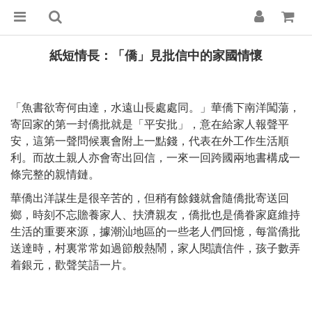
紙短情長：「僑」見批信中的家國情懷
「魚書欲寄何由達，水遠山長處處同。」華僑下南洋闖蕩，
寄回家的第一封僑批就是「平安批」，意在給家人報聲平
安，這第一聲問候裏會附上一點錢，代表在外工作生活順
利。而故土親人亦會寄出回信，一來一回跨國兩地書構成一
條完整的親情鏈。
華僑出洋謀生是很辛苦的，但稍有餘錢就會隨僑批寄送回
鄉，時刻不忘贍養家人、扶濟親友，僑批也是僑眷家庭維持
生活的重要來源，據潮汕地區的一些老人們回憶，每當僑批
送達時，村裏常常如過節般熱鬧，家人閱讀信件，孩子數弄
着銀元，歡聲笑語一片。