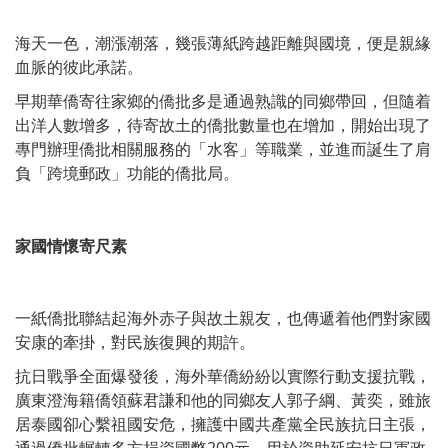
海天一色，潮漲潮落，幾張薄紙跨越距離與國境，便是親緣
血脈的彼此承諾。
早期華僑寄往家鄉的僑批多是通過熟識的同鄉帶回，但隨着
出洋人數增多，待寄故土的僑批數量也在增加，開始出現了
專門辦理僑批相關服務的「水客」等職業，並進而誕生了肩
負「跨境郵政」功能的僑批局。
家國情懷寄尺素
一紙僑批聯結起海外赤子與故土親友，也傳遞着他們對家國
安康的牽掛，對民族復興的期許。
抗日戰爭全面爆發後，海外華僑紛紛以實際行動支援抗戰，
廣東澄海籍僑領蘇君謙和他的同鄉友人郭子綱、黃奕，雖旅
居泰國卻心繫祖國安危，擁護中國共產黨全民族抗日主張，