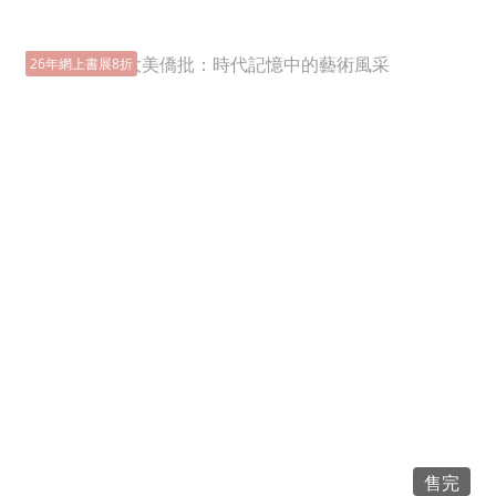
26年網上書展8折
售完