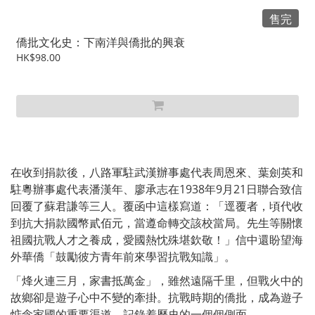
售完
僑批文化史：下南洋與僑批的興衰
HK$98.00
在收到捐款後，八路軍駐武漢辦事處代表周恩來、葉劍英和
駐粵辦事處代表潘漢年、廖承志在1938年9月21日聯合致信
回覆了蘇君謙等三人。覆函中這樣寫道：「逕覆者，頃代收
到抗大捐款國幣貳佰元，當遵命轉交該校當局。先生等關懷
祖國抗戰人才之養成，愛國熱忱殊堪欽敬！」信中還盼望海
外華僑「鼓勵彼方青年前來學習抗戰知識」。
「烽火連三月，家書抵萬金」，雖然遠隔千里，但戰火中的
故鄉卻是遊子心中不變的牽掛。抗戰時期的僑批，成為遊子
惦念家國的重要渠道，記錄着歷史的一個個側面。