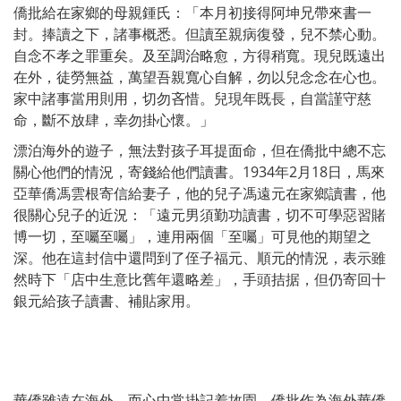
僑批給在家鄉的母親鍾氏：「本月初接得阿坤兄帶來書一
封。捧讀之下，諸事概悉。但讀至親病復發，兒不禁心動。
自念不孝之罪重矣。及至調治略愈，方得稍寬。現兒既遠出
在外，徒勞無益，萬望吾親寬心自解，勿以兒念念在心也。
家中諸事當用則用，切勿吝惜。兒現年既長，自當謹守慈
命，斷不放肆，幸勿掛心懷。」
漂泊海外的遊子，無法對孩子耳提面命，但在僑批中總不忘
關心他們的情況，寄錢給他們讀書。1934年2月18日，馬來
亞華僑馮雲根寄信給妻子，他的兒子馮遠元在家鄉讀書，他
很關心兒子的近況：「遠元男須勤功讀書，切不可學惡習賭
博一切，至囑至囑」，連用兩個「至囑」可見他的期望之
深。他在這封信中還問到了侄子福元、順元的情況，表示雖
然時下「店中生意比舊年還略差」，手頭拮据，但仍寄回十
銀元給孩子讀書、補貼家用。
華僑雖遠在海外，而心中常掛記着故園。僑批作為海外華僑