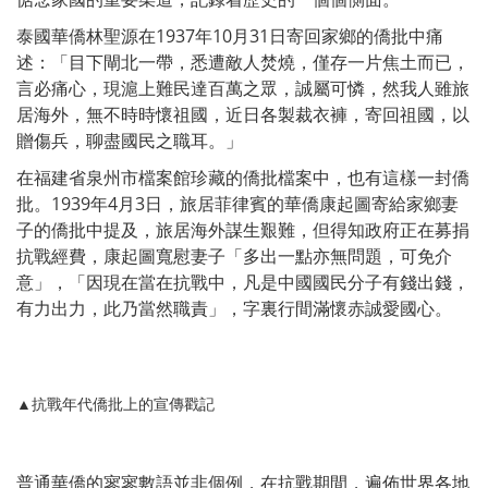
泰國華僑林聖源在1937年10月31日寄回家鄉的僑批中痛
述：「目下閘北一帶，悉遭敵人焚燒，僅存一片焦土而已，
言必痛心，現滬上難民達百萬之眾，誠屬可憐，然我人雖旅
居海外，無不時時懷祖國，近日各製裁衣褲，寄回祖國，以
贈傷兵，聊盡國民之職耳。」
在福建省泉州市檔案館珍藏的僑批檔案中，也有這樣一封僑
批。1939年4月3日，旅居菲律賓的華僑康起圖寄給家鄉妻
子的僑批中提及，旅居海外謀生艱難，但得知政府正在募捐
抗戰經費，康起圖寬慰妻子「多出一點亦無問題，可免介
意」，「因現在當在抗戰中，凡是中國國民分子有錢出錢，
有力出力，此乃當然職責」，字裏行間滿懷赤誠愛國心。
▲抗戰年代僑批上的宣傳戳記
普通華僑的寥寥數語並非個例，在抗戰期間，遍佈世界各地