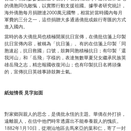
的僑胞同仇敵愾，以實際行動支援祖國。據學者研究統計，
海外僑胞每月捐贈達2000萬元國幣，相當於當時國內每月
軍費的三分之一，這些捐贈大多通過僑批或銀行寄匯的方式
進入國內。
當時的各大僑批局也積極開展抗日宣傳，在僑批信箋上印製
抗日宣傳內容，被稱為「抗日箋」。有的在信箋上印製「同
胞速起，抗日救國」口號，鼓舞同胞積極抗日；有印製「還
我河山」和「岳飛」字樣的，表達無數華夏兒女繼承民族英
雄岳飛之志，精忠報國收復河山；也有印製抗日名將頭像
的，宣傳抗日英雄事跡鼓舞士氣。
紙短情長 見字如面
對家鄉與親人的思念，是僑批永恆的主題。華僑在外打拚，
遠離親人，在信中他們時常透露出不能奉養親人的愧疚。
1882年1月10日，從潮汕地區去馬來亞的葉和仁，寄了一封