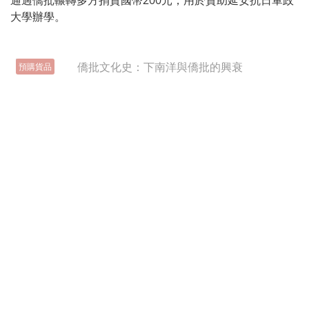
通過僑批輾轉多方捐資國幣200元，用於資助延安抗日軍政
大學辦學。
預購貨品