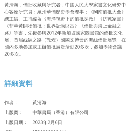
黃清海，僑批收藏與研究者，中國人民大學家書文化研究中
心客座研究員；泉州華僑歷史學會理事；《閩南僑批大全》
總主編。主持編著《海洋視野下的僑批探微》《抗戰家書》
《菲華黃開物僑批：世界記憶財富》《僑批與海上金融之
路》等書，先後參與2012年新加坡國家圖書館的僑批文化
展、首届絲綢之路（敦煌）國際文博會的海絲僑批展覽，在
國內多地參加或主辦僑批展覽活動20多次，參加學術會議
20多次。
詳細資料
作者： 黃清海
出版商：
中華書局（香港）有限公司
出版日期： 2023年2月6日