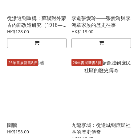
從滲透到重構：蘇聯對外蒙
李道張愛玲——張愛玲與李
古內部改造研究（1918—
鴻章家族的歷史往事
1946）
HK$128.00
HK$118.00
26年書展新書8折
26年書展新書8折
圍牆
九龍寨城：從邊城到庶民社
區的歷史傳奇
HK$158.00