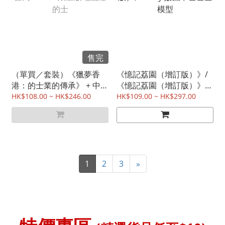
售完
（單買／套裝）《獵夢香
《憶記荔園（增訂版）》/
港：的士業的傳承》 + 中華
《憶記荔園（增訂版）》
書局 X TINY 限量版電鍍紅
+Tiny 荔園中巴巴士模型
HK$108.00 ~ HK$246.00
HK$109.00 ~ HK$297.00
的士
1
2
3
»