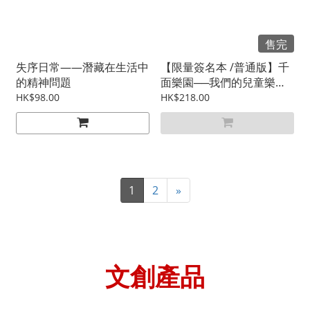
售完
失序日常——潛藏在生活中
【限量簽名本 /普通版】千
的精神問題
面樂園──我們的兒童樂園
（普通版）
HK$98.00
HK$218.00
1
2
»
文創
產品