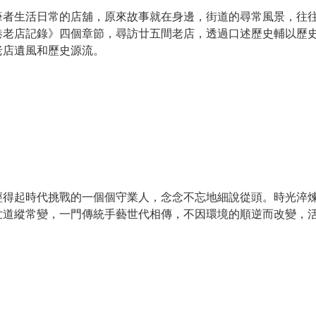
筆者生活日常的店舖，原來故事就在身邊，街道的尋常風景，往
港老店記錄》四個章節，尋訪廿五間老店，透過口述歷史輔以歷
老店遺風和歷史源流。
經得起時代挑戰的一個個守業人，念念不忘地細說從頭。時光淬
世道縱常變，一門傳統手藝世代相傳，不因環境的順逆而改變，