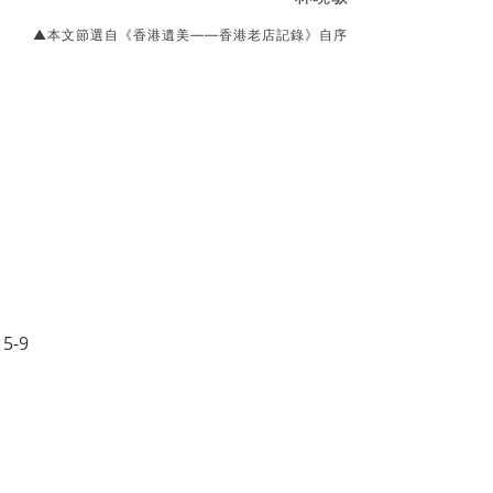
▲本文節選自《香港遺美——香港老店記錄》自序
5-9