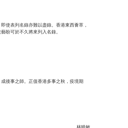
，即使表列名錄亦難以盡錄。香港東西薈萃，
技藝盼可於不久將來列入名錄。
，成後事之師。正值香港多事之秋，疫境期
林曉敏