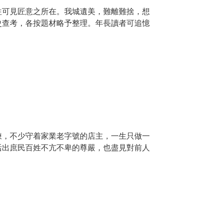
往可見匠意之所在。我城遺美，難離難捨，想
史查考，各按題材略予整理。年長讀者可追憶
煉，不少守着家業老字號的店主，一生只做一
活出庶民百姓不亢不卑的尊嚴，也盡見對前人