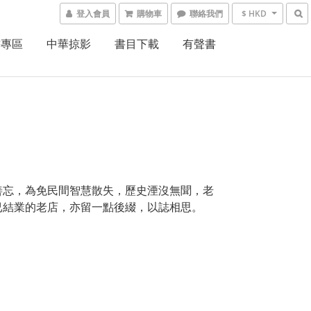
登入會員
購物車
聯絡我們
$ HKD
書專區
中華掠影
書目下載
有聲書
善忘，為免民間智慧散失，歷史湮沒無聞，老
已結業的老店，亦留一點後綴，以誌相思。