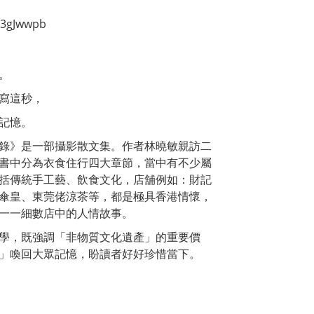
y/3gJwwpb
。
寫這秒，
記憶。
錄》是一部攝影散文集。作者林曉敏親訪二
書中分為衣食住行四大章節，當中有不少屬
括傳統手工藝、飲食文化，店舖例如：財記
傘皇、東莞佬涼茶等，都是極具香港情懷，
一一細數店中的人情故事。
學，既強調「非物質文化遺產」的重要價
」喚回大眾記憶，盼讀者好好珍惜當下。