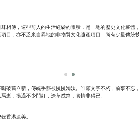
口耳相傳，這些前人的生活經驗的累積，是一地的歷史文化載體
產項目，亦不乏來自異地的非物質文化遺產項目，尚有少量傳統
不斷破舊立新，傳統手藝被慢慢淘汰。唯願文字不朽，前事不忘
已焉逝，摸過不少門釘，潦草成篇，實情非得已。
記錄香港遺美。