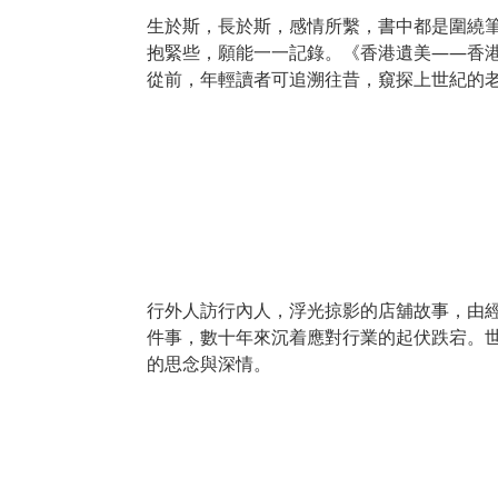
生於斯，長於斯，感情所繫，書中都是圍繞
抱緊些，願能一一記錄。《香港遺美——香
從前，年輕讀者可追溯往昔，窺探上世紀的
行外人訪行內人，浮光掠影的店舖故事，由
件事，數十年來沉着應對行業的起伏跌宕。
的思念與深情。