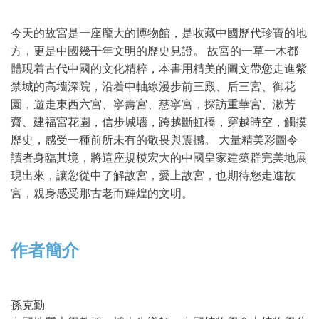
今天的故宮是一座龐大的博物館，是收藏中國歷代珍寶的地
方，更是中國幾千年文明的歷史見證。 故宮的一草一木都
體現着古代中國的文化精粹，本書用精美的圖文帶您走進紫
禁城的高墻深院，沿着中軸線漫步前三殿、后三宮、御花
園，遊走東西六宮、寧壽宮、慈寧宮，探訪重華宮、漱芳
齋、建福宮花園，信步城墻，跨越斷虹橋，穿越時空，觸摸
歷史，感受一種前所未有的敬畏與震撼。 大量精美彩圖令
讀者身臨其境，將這座規模宏大的中國皇家建築群完美地展
現出來，讓您從中了解故宮，愛上故宮，也期待您走進故
宮，親身感受那古老而輝煌的文明。
作者簡介
孫克勤