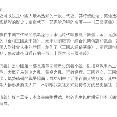
介
史可以說是中國人最為熟知的一段古代史。其時勢動蕩，英雄迭
國精彩的歷史，還造就了一部家喻戶曉的名著——《三國演義》
事在中國古代民間頗為流行；宋元時代即被搬上舞臺，金、元演
的《全相三國志平話》。元末明初羅貫中綜合民間傳說和戲曲、
個人對社會人生的體悟，創作了《三國志通俗演義》。清康熙年
點，修改成今日通行的一百二十回本《三國演義》。
演義》是中國第一部長篇章回體歷史演義小說，以描寫戰爭為主
爭。大概分為黃巾之亂、董卓之亂、群雄逐鹿、三國鼎立、三國
伏，氣勢磅礴的戰爭場面，成功刻畫了近兩百個人物形象，其中
等人物形象膾炙人口，不以敵我敘述方式對待各方的歷史描述，
演義》版本眾多，本套書由劉世德、鄭銘先生以醉耕堂刊本《四
而成。