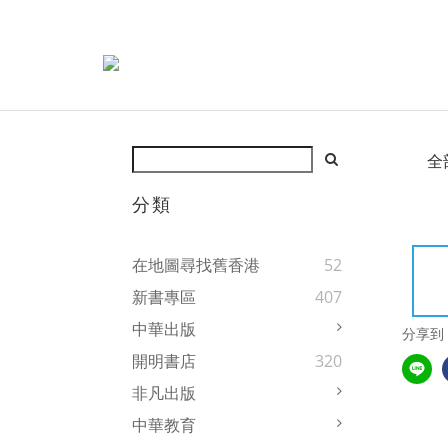
全
分類
在地圖尋找舊香港
52
新書專區
407
中華出版
分享到
開明書店
320
非凡出版
中華教育