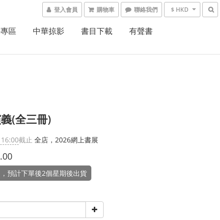
登入會員
購物車
聯絡我們
$ HKD
書專區
中華掠影
書目下載
有聲書
義(全三冊)
 16:00
截止
全店，2026網上書展
.00
，預計下單後2個星期後出貨