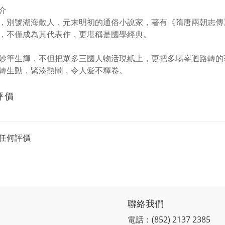
介
，別號湖海散人，元末明初的通俗小說家，著有《隋唐兩朝志傳
，不僅成為其代表作，更堪稱是國學經典。
妙筆生輝，不但把眾多三國人物活現紙上，更把多場峯迴路轉的
轉生動，緊湊熱鬧，令人愛不釋卷。
評價
任何評價
聯絡我們
電話：(852) 2137 2385