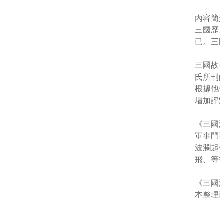
內容簡
三國歷
已。三
三國故
氏所刊
根據他
增加評
《三國
軍事鬥
波瀾起
飛、等
《三國
本整理