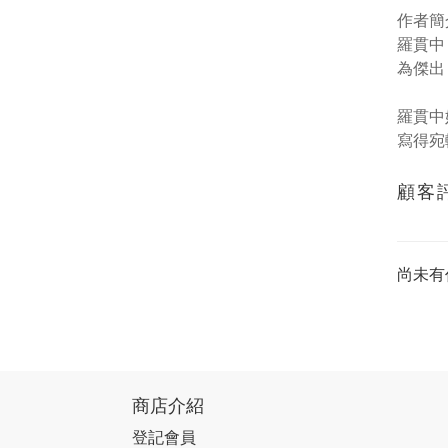
作者簡
羅貫中
為傑出
羅貫中
寫得宛
顧客
尚未有
商店介紹
登記會員