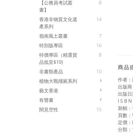
【公務員考試叢
8
書】
香港非物質文化遺
14
產系列
嶺南風土叢書
7
特別版專區
16
特價專區（精選貨
8
品低至$10)
商品
非書類產品
10
作者：
植物大戰殭屍系列
出版商
藝文香港
出版日期
有聲書
I S B
裝幀：
閱見空性
15
頁數：9
定價：H
分類：