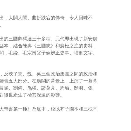
出，大開大闔、曲折跌宕的傳奇，令人回味不
。
出的三國劇碼達三十多種。元代即出現了新安虞
話本，結合陳壽《三國志》和裴松之注的史料，
間，毛綸、毛宗崗父子倆辨正史事、增刪文字、
，反映了蜀、魏、吳三個政治集團之間的政治和
歸晉五大部分。在廣闊的背景上，上演了一幕幕
曹操、劉備、孫權、諸葛亮、周瑜、關羽、張
對後世產生了極其深遠的影響。
大奇書第一種》為底本，校以芥子園本和三槐堂