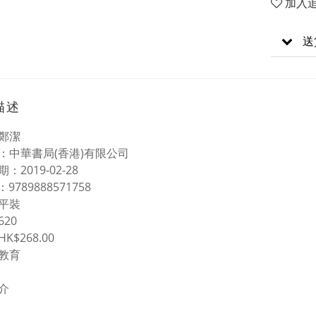
加入
送
描述
鄭潔
：中華書局(香港)有限公司
：2019-02-28
 N：9789888571758
平裝
20
K$268.00
教育
介