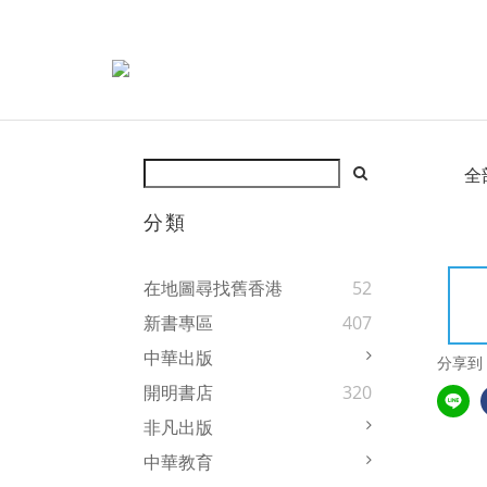
全
分類
在地圖尋找舊香港
52
新書專區
407
中華出版
分享到
開明書店
320
非凡出版
中華教育