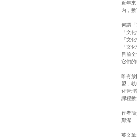
近年來
內，數
何謂「
「文化
「文化
「文化
目前全
它們的
唯有放
盟，執
化管理
課程數
作者簡
鄭潔
英文筆