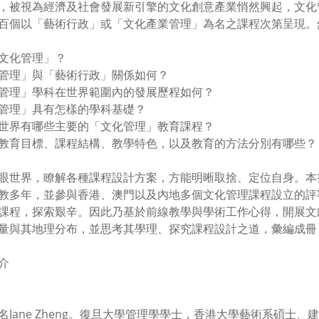
，被視為經濟及社會發展新引擎的文化創意產業悄然興起，文化
百個以「藝術行政」或「文化產業管理」為名之課程次第呈現。
文化管理」？
管理」與「藝術行政」關係如何？
管理」學科在世界範圍內的發展歷程如何？
管理」具有怎樣的學科基礎？
世界有哪些主要的「文化管理」教育課程？
教育目標、課程結構、教學特色，以及教育的方法分別有哪些？
眼世界，瞭解各種課程設計方案，方能明晰取捨、定位自身。本
教多年，並參與香港、澳門以及內地多個文化管理課程設立的評
課程，探索艱辛。因此乃基於前線教學與學術工作心得，開展文
量與其地理分布，並思考其學理、探究課程設計之道，彙編成冊
介
名Jane Zheng。復旦大學管理學學士，香港大學藝術系碩士、