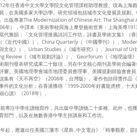
012年任香港中文大學文學院文化管理課程助理教授。現為上海
員，在美國多家大學訪學。研究領域包括城市文化發展及規劃、
版專著The Modernization of Chinese Art: The Shangh
006年），中譯本《美術學校與海上摩登藝術世界：上海美專1913
當代雅韻：「文化管理推廣詩詞工作坊」詩書及學術文集》（香港：
a（《近代中國》）、China Quarterly（《中國季刊》）、Modern Chi
文化》）、Urban Studies（《城市研究》）、Journal of Ur
ning Review（《城市規劃評論》）、 Georforum（《地理論壇》）
術期刊發表研究成果二十餘項，另在中文核心期刊及學術合編著
評審。美國地理學會城市地理委員會理事、美國規劃師協會會員
說集有《天不再空》（2008年，台灣版）。著作包括得獎作品《
事件的文化分析；在香港獲得「1999-2000年好書龍虎榜」十
細心讀》（2018年）。
4年前專注中學生讀物寫作，共出版中學讀物二十多種。此外，也
育部門，以及在無數香港中學主持講座和工作坊。
13年起，應邀出任美國三藩市《星島․中文電台》「時事觀察」節