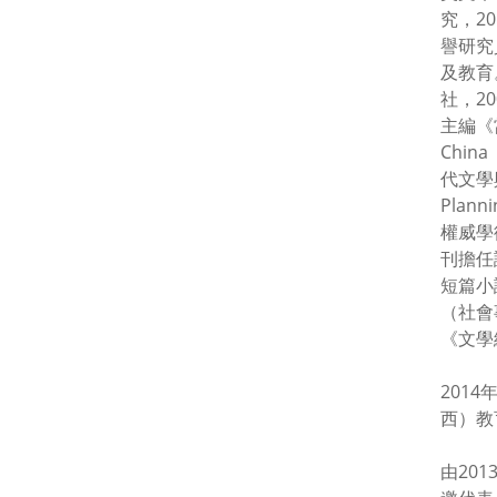
究，2
譽研究
及教育。出
社，2
主編《
Chin
代文學與
Plan
權威學
刊擔任
短篇小
（社會
《文學
201
西）教
由20