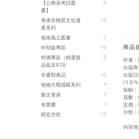
【公務員考試叢
8
書】
香港非物質文化遺
14
產系列
嶺南風土叢書
7
商品
特別版專區
16
特價專區（精選貨
8
作者：
品低至$10)
出版商
出版日期
非書類產品
10
I S B
植物大戰殭屍系列
裝幀：
藝文香港
頁數：6
定價：H
有聲書
分類：
閱見空性
15
內容簡