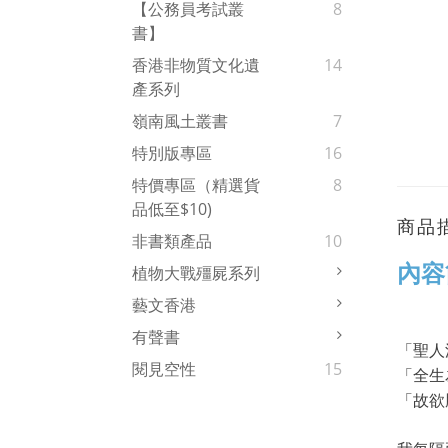
【公務員考試叢
8
書】
香港非物質文化遺
14
產系列
嶺南風土叢書
7
特別版專區
16
特價專區（精選貨
8
品低至$10)
商品
非書類產品
10
內容
植物大戰殭屍系列
藝文香港
有聲書
「聖人
閱見空性
15
「全生
「故欲