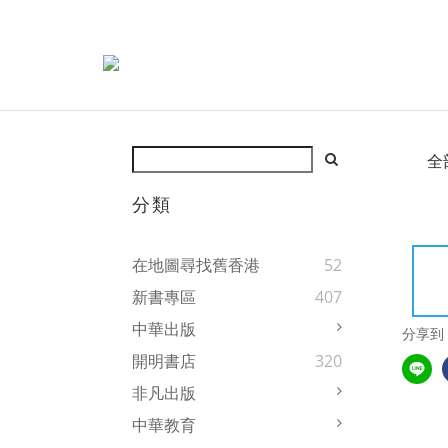
全
分類
在地圖尋找舊香港
52
新書專區
407
中華出版
分享到
開明書店
320
非凡出版
中華教育