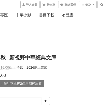
登入會員
購物車
聯絡我們
$ HKD
書專區
中華掠影
書目下載
有聲書
春秋─新視野中華經典文庫
 16:00
截止
全店，2026網上書展
.00
，預計下單後2個星期後出貨