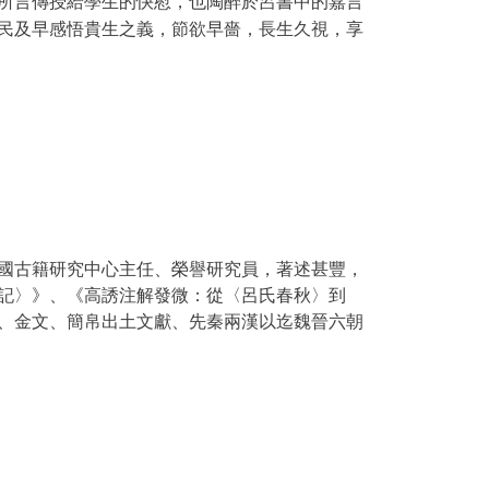
所言傳授給學生的快慰，也陶醉於呂書中的嘉言
民及早感悟貴生之義，節欲早嗇，長生久視，享
國古籍研究中心主任、榮譽研究員，著述甚豐，
記〉》、《高誘注解發微：從〈呂氏春秋〉到
、金文、簡帛出土文獻、先秦兩漢以迄魏晉六朝