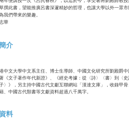
兩年便講授一次《呂氏春秋》，以迄於今，享受著將劉殿爵教授
草撰此書，望能推廣呂書深邃精妙的哲理，也讓大學以外一眾市
為我們帶來的樂趣。
志華
簡介
港中文大學中文系主任、博士生導師、中國文化研究所劉殿爵中
著《文子著作年代新證》、《經史考據：從〈詩〉〈書〉到〈史
子〉》，另主持中國古代文獻互聯網站「漢達文庫」，收錄甲骨
籍、中國古代類書等文獻資料超過八千萬字。
資料