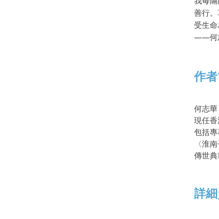
我每隔
善行。
受生命
——何
作者
何志華
現任香
包括專
〈淮南
傳世典
詳細