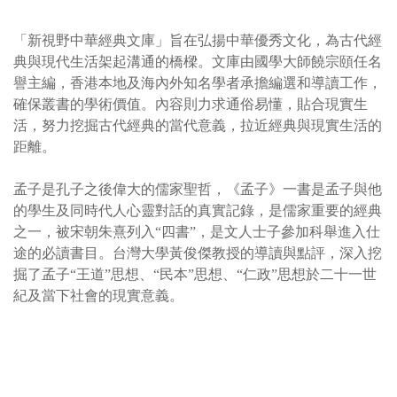
「新視野中華經典文庫」旨在弘揚中華優秀文化，為古代經
典與現代生活架起溝通的橋樑。文庫由國學大師饒宗頤任名
譽主編，香港本地及海內外知名學者承擔編選和導讀工作，
確保叢書的學術價值。內容則力求通俗易懂，貼合現實生
活，努力挖掘古代經典的當代意義，拉近經典與現實生活的
距離。
孟子是孔子之後偉大的儒家聖哲，《孟子》一書是孟子與他
的學生及同時代人心靈對話的真實記錄，是儒家重要的經典
之一，被宋朝朱熹列入“四書”，是文人士子參加科舉進入仕
途的必讀書目。台灣大學黃俊傑教授的導讀與點評，深入挖
掘了孟子“王道”思想、“民本”思想、“仁政”思想於二十一世
紀及當下社會的現實意義。