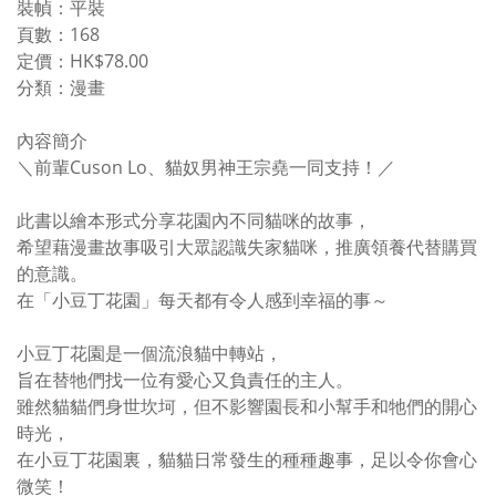
裝幀：平裝
頁數：168
定價：HK$78.00
分類：漫畫
內容簡介
＼前輩Cuson Lo、貓奴男神王宗堯一同支持！／
此書以繪本形式分享花園內不同貓咪的故事，
希望藉漫畫故事吸引大眾認識失家貓咪，推廣領養代替購買
的意識。
在「小豆丁花園」每天都有令人感到幸福的事～
小豆丁花園是一個流浪貓中轉站，
旨在替牠們找一位有愛心又負責任的主人。
雖然貓貓們身世坎坷，但不影響園長和小幫手和牠們的開心
時光，
在小豆丁花園裏，貓貓日常發生的種種趣事，足以令你會心
微笑！