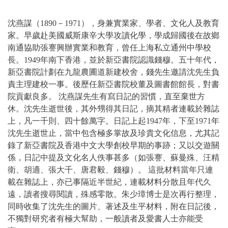
沈燕謀（1890－1971），身兼實業家、學者、文化人及教育
家。早歲赴美國威斯康辛大學攻讀化學，學成歸國後在故鄉
南通協助張謇興辦實業和教育，曾任上海私立通州中學校
長。1949年南下香港，並於新亞書院認識錢穆。五十年代，
新亞書院計劃在九龍農圃道新建校舍，錢先生邀請沈先生負
責主理建校一事。後歷任新亞書院校董及圖書館館長，對書
院貢獻良多。 沈燕謀先生有寫日記的習慣，直至棄世方
休。沈先生逝世後，其外甥得其日記，摘其精者連載於雜誌
上，凡一千則、四十餘萬字。日記上起1947年，下至1971年
沈先生逝世止，當中包含極多掌故及珍貴文化信息，尤其記
錄了新亞書院及香港中文大學創校早期的事跡；又以交遊關
係，日記中提及文化名人佚事甚多（如張謇、蘇曼殊、汪精
衛、胡適、張大千、唐君毅、錢穆）。 這批材料當年只連
載在雜誌上，亦已事隔近半世紀，連載材料分散且年代久
遠，讀者搜尋閱讀，殊感零散。朱少璋博士是次再行整理，
同時收集了沈先生的圖片、著述及生平材料，附在日記後，
不獨對研究者有極大幫助，一般讀者及愛書人士亦能受