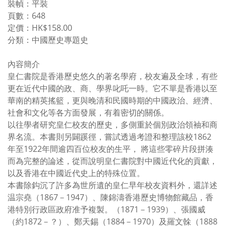
裝幀：平裝
頁數：648
定價：HK$158.00
分類：中國歷史專題史
內容簡介
皇仁書院是香港歷史悠久的著名學府，校友遍及全球，有些
更在近代中國的政、商、學界叱吒一時。它不單是香港以至
華南的精英搖籃，更與晚清和民國時期的中國政治、經濟、
社會和文化等各方面發展，有着密切的關係。
以往學者研究皇仁校友的歷史，多側重於個別政治領袖和商
界名流。本書則另闢蹊徑，嘗試透過考證和整理該校1862
年至1922年間逾四百位校友的生平， 將這些零碎片段拼湊
而為完整的論述，從而說明皇仁書院對中國近代化的貢獻，
以及香港在中國近代史上的特殊位置。
本書除鈎沉了許多為世所遺的皇仁早年校友資料外，還詳述
温宗堯（1867－1947）、陳錦濤香港歷史博物館藏品，香
港特別行政區政府准予複製。（1871－1939）、張國威
（約1872－？）、鄭天錫（1884－1970）及羅文榦（1888