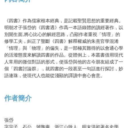
《四書》作為儒家根本經典，是記載聖賢思想的重要經典。
明朝才子張岱的《四書遇》作爲一本語錄體的讀經著作，以
別開生面‚將心比心的解經思路，凸顯作者重視「情理」的
修學工夫，糾正了壟斷《四書》解釋權威的朱熹官學混淆
「情理」與「物理」的偏失，是一部極其難得的以會通心學
的活潑態度來解讀四書的作品。從體例上，本叢書借用現代
人常用的微信對話的形式，使張岱與他的古今朋友組成了一
個「四書討論群」，就四書的一段甚至一句話進行探討，妙
語連珠，使現代人也能從淺顯的譯讀中會心會意。
作者簡介
張岱
字宗子、石公，號陶庵，浙江山陰人，明末清初著名史學