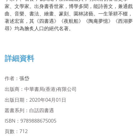
家、文學家。出身書香世家，博學多聞，能詩善文，兼通戲
曲、音樂、書法、繪畫、篆刻、園林諸藝。一生筆耕不輟，
著述宏富，其《四書遇》《夜航船》《陶庵夢憶》《西湖夢
尋》均為膾炙人口的絕代名著。
詳細資料
作者：
張岱
出版商：
中華書局(香港)有限公司
出版日期：2020年04月01日
叢書系列：白話四書遇
ISBN
：
9789888675005
頁數：712