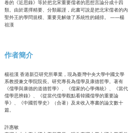
卷的《近思錄》等於把北宋重要儒者的思想言論分成十四
類。由於選擇精要、分類嚴謹，此書可說是把北宋儒者的內
聖外王的學問規模、重要見解做了系統性的鋪排。 ——楊
祖漢
作者簡介
楊祖漢 香港新亞研究所畢業，現為臺灣中央大學中國文學
系教授兼文學院院長。研究專長為儒學及康德哲學。著有
《儒學與康德的道德哲學》、《儒家的心學傳統》、《當代
儒學思辨錄》、《從當代儒學觀點看韓國儒學的重要論
爭》、《中國哲學史》（合著）及未收入專書的論文數十
篇。
許惠敏