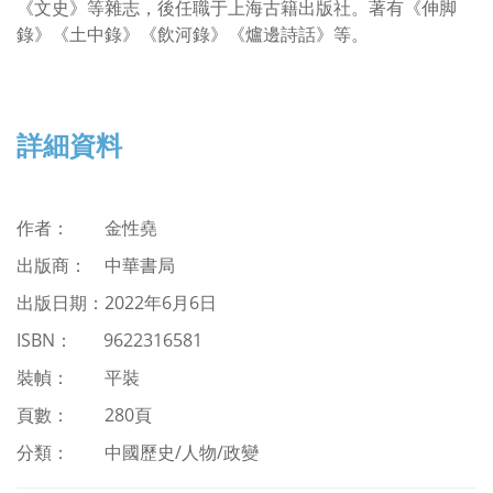
《文史》等雜志，後任職于上海古籍出版社。著有《伸脚
錄》《土中錄》《飲河錄》《爐邊詩話》等。
詳細資料
作者：
金性堯
出版商： 中華書局
出版日期：2022年6月6日
ISBN
：
9622316581
裝幀： 平裝
頁數： 280頁
分類：
中國歷史/人物/政變