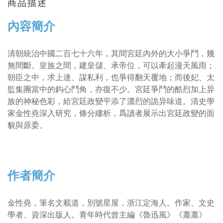
商品描述
內容簡介
清朝統治中國二百七十六年，其間宮廷內外的大小爭鬥，幾
無間斷。皇族之間，建皇儲、承帝位，可以牽起漫天風雨；
朝臣之中，求上達、謀私利，也爭得翻天覆地；而後妃、太
監集團當中的鈎心鬥角，亦復不少。宮廷爭鬥的酷烈加上异
族的神秘色彩，給宮廷政變平添了濃烈的詭异味道。清史學
家金性堯深入研究，條分縷析，爲讀者展示出宮廷政變的面
貌與原委。
作者簡介
金性堯，筆名文載道，別號星屋，浙江定海人。作家、文史
學者、資深出版人。青年時代曾主編《魯迅風》《蕭蕭》