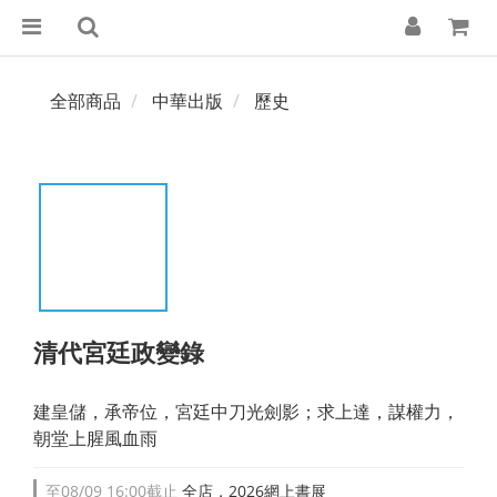
全部商品
中華出版
歷史
清代宮廷政變錄
建皇儲，承帝位，宮廷中刀光劍影；求上達，謀權力，
朝堂上腥風血雨
至
08/09 16:00
截止
全店，2026網上書展