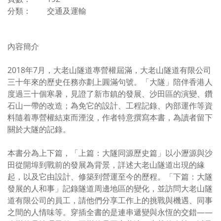
分類： 交通及運輸
內容簡介
2018年7月，大老山隧道專營權屆滿，大老山隧道有限公司
三十年來的歷史任務亦劃上圓滿句號。「大隧」陪伴香港人
度過三十個寒暑，見證了新市鎮的發展、沙田區的演變、鑽
石山一帶的改造；為免它的設計、工程記錄、內部運作等資
料隨着專營權結束而湮沒，作者特意撰寫本書，為讀者留下
關於大隧的記錄。
本書分為上下篇，「上篇：大隧同源歷史篇」以小瀝源與沙
田從開埠到戰前的發展為背景，詳述大老山隧道出現的緣
起，以及它由設計、修築到營運至今的歷程。「下篇：大隧
發展的人和事」記錄隧道周邊地區的變化，並訪問大老山隧
道有限公司的員工，請他們分享工作上的挑戰與機遇、同事
之間的人情味等。穿插全書的是連串遞變與永恆的交錯——