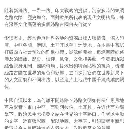
隨着新絲路、一帶一路、印太戰略的提倡，沉寂多時的絲綢
之路次踏上歷史舞台。面對歐美所代表的現代文明格局，擁
有深厚文化底蘊的多個絲路古國何去何從？
愛讀歷史、經常遊歷世界各地的資深出版人張倩儀，深入印
度、中亞各國、伊朗、土耳其以至非洲等地，在本書中嘗試
打破西方社會預設的刻板框架，從源頭開始，追溯海陸絲路
涉及的國族、歷史、信仰、風俗、文化和美藝。作者把所識
結合親身見聞、國際時局，提煉出獨特而貼地的視角，梳理
絲路古國在世界的角色和影響，進而探討它們在世界新局下
的人文面貌和不同出路，以至這片土地跟中國千絲萬縷的關
係。
中國自漢以來，為何離不開絲路？絲路文明如何積年累月地
互為影響？東自中亞，西到阿拉伯、土耳其，在近代西方衝
擊下，政治民生怎樣發？站在世界的十字路口，作者以生動
的文字、近百張彩圖，配以地圖、大事表，引領讀者重新思
考這片令人目眩神迷的古老大地，對我們當今的意義。