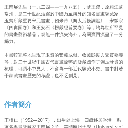
王南屏先生（一九二四——一九八五），號玉齋，原籍江蘇
常州，是二十世紀活躍於中國乃至海外的知名書畫鑒藏家。
玉齋所藏重要宋元書畫，如米芾《向太后挽詞貼》、宋徽宗
《四禽圖卷》和王安石《楞嚴經旨要卷》等，均為世所罕見
的書畫藝術精品，幾無一件流失海外，為國寶回流盡了一分
綿力。
本書較完整地呈現了玉齋的鑒藏成就、收藏態度與鑒賞要義
等，對二十世紀中國古代書畫流轉的鑒藏圈作了彌足珍貴的
梳理，可謂小中見大，不啻為一部近代鑒藏小史。書中對若
干家藏書畫歷史的考證，也不乏創見。
作者簡介
王樸仁（1952—2017），出生於上海，四歲移居香港，系
著名書畫鑒藏家王南屏之子，美國麻州大學（University of