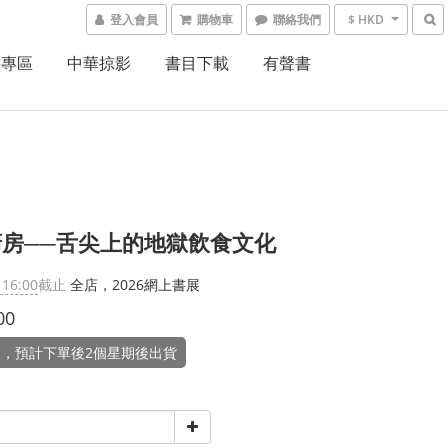
登入會員
購物車
聯絡我們
$ HKD
書專區
中華掠影
書目下載
有聲書
房──舌尖上的地獄飲食文化
 16:00
截止
全店，2026網上書展
00
，預計下單後2個星期後出貨