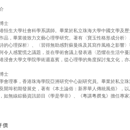
介
博士
港恒生大學社會科學系講師。畢業於私立珠海大學中國文學及歷
作品，畢業後致力文藝心理學研究。著有〈寶玉性格形成分析〉
詩的心理探析〉、〈習得無助感對蘇曼殊及其寫作風格之影響〉
何令人感驚慌之議題，並在學術會議上發表過〈恐懼在生活中蔓
港浸會大學文學院學術週嘉賓，從心理學的角度探討鬼文化，亦
博士
學會理事，香港珠海學院亞洲研究中心副研究員。畢業於私立珠
及開埠初期發展史，著有《本土論俗：新界華人傳統風俗》，以
，如無線綜藝資訊節目《學是學非》、《粵講粵㜺鬼》擔任專家
評價