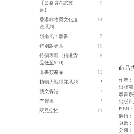
【公務員考試叢
8
書】
香港非物質文化遺
14
產系列
嶺南風土叢書
7
特別版專區
16
特價專區（精選貨
8
品低至$10)
商品
非書類產品
10
作者
植物大戰殭屍系列
出版商
藝文香港
叢書系
有聲書
出版日期
ISBN
閱見空性
15
裝幀
頁數：
分類