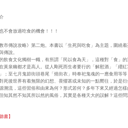
介
也不會放過吃食的機會！！！
教市傳說攻略》第二炮。本書以「生死與吃食」為主題，圍繞着
與傳說。
的飲食文化獨樹一幟，有所謂「民以食為天」，這種對「食」的
在黃泉幽都才是高人。從人剛死而生者要行的「解慰酒」「纓紅
」；至七月鬼節街頭巷尾「燒街衣」時奉祀鬼魂的一應食用等等
對死後世界有着無限的幻想、畏懼甚或未知的一點嚮往，於是衍
源溯流，這些習俗和由來為何？形式若何？多年下來又經過怎樣
但知其然不知其所以然的風俗，其實是各種天大的誤解？這些問
聽書】