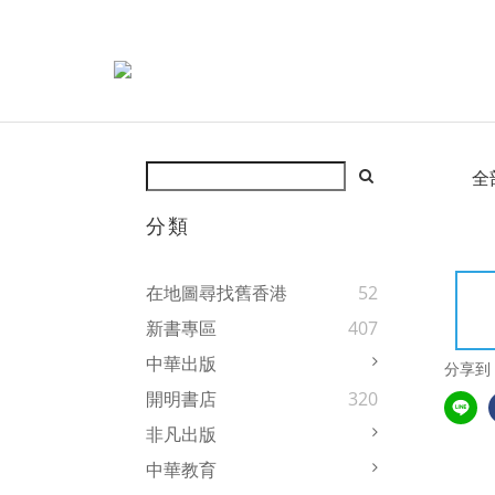
全
分類
在地圖尋找舊香港
52
新書專區
407
中華出版
分享到
開明書店
320
非凡出版
中華教育