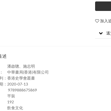
加入
送
描述
： 潘啟聰、施志明
： 中華書局(香港)有限公司
列：香港史學會叢書
：2020-07-13
： 9789888675869
： 平裝
 192
： 飲食文化