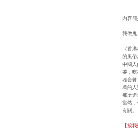
內容簡
我做鬼
《香港
的風俗
中國人
饕，吃
魂套餐
着的人
那麼追
當然，
有關。
【按我