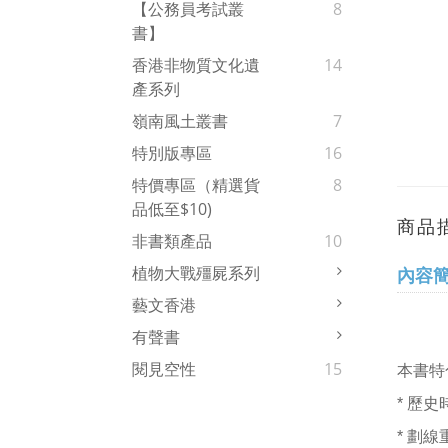
【公務員考試叢
8
書】
香港非物質文化遺
14
產系列
嶺南風土叢書
7
特別版專區
16
特價專區（精選貨
8
品低至$10)
商品
非書類產品
10
植物大戰殭屍系列
內容
藝文香港
有聲書
閱見空性
15
本書特
* 歷
* 劃