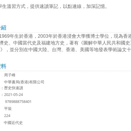
近學生溫習方式，提供速讀筆記，以點連線，加深記憶。
介紹
1969年生於香港，2003年於香港浸會大學獲博士學位，現為
濟史、中國當代史及福建地方史，著有《圖解中華人民共和國史》
7）》，並分別在中國大陸、台灣、香港、美國等地發表學術論文
資料
：
周子峰
：
中華書局(香港)有限公司
列：歷史快速讀
2021-05-24
N：
9789888758401
 平裝
224
：
中國近代史