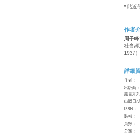
* 貼
作者
周子峰
社會經
193
詳細
作者
出版商
叢書系
出版日期：
ISB
裝幀：
頁數： 
分類