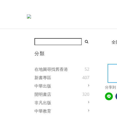
全
分類
在地圖尋找舊香港
52
新書專區
407
中華出版
分享到
開明書店
320
非凡出版
中華教育