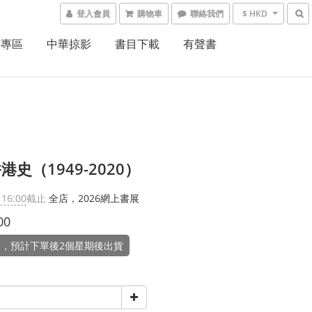
登入會員
購物車
聯絡我們
$ HKD
書專區
中華掠影
書目下載
有聲書
港史（1949-2020）
 16:00
截止
全店，2026網上書展
00
，預計下單後2個星期後出貨