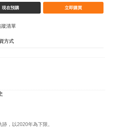
現在預購
立即購買
追蹤清單
貨方式
史
跡，以2020年為下限。