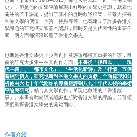
也斯（梁秉鈞，1949–2013）雖然沒有寫出一部「香港文學
史」，但是他的文學評論展現出鮮明的文學史意識，就着他
關注的若干課題，提出了基本的歷時敘述框架，並致力探尋
香港文學的價值、本質、特點等等。他既建立了許多香港文
學課題的研究框架和基本認識，同時又是具代表性的重要作
家，兩方面都深深影響了香港文學史。
也斯是香港文學史上少有創作及評論都極其重要的作家，目
前的研究大多集中在其創作方面。
本書從「後殖民」、「現
代主義」、「都市文化」、「生活化新詩」及「抒情」五個
關鍵詞切入，研究也斯對香港文學史的貢獻，全面梳理和分
析他由六七十年代開始的專欄短評到八九十年代以後的學術
評論與研究
，結合其文學創作，呈現他敘述的「香港故
事」。本書有助於讀者認識也斯對香港文學的評論，並引領
我們重探香港文學史的關鍵面向。
作者介紹