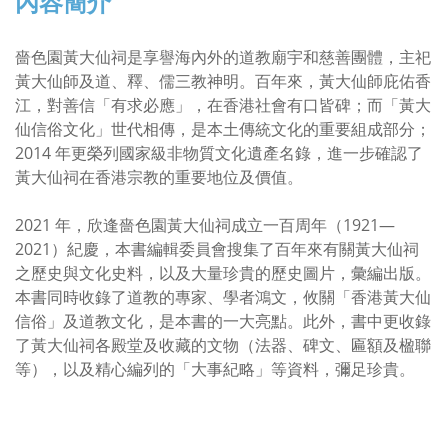
內容簡介
嗇色園黃大仙祠是享譽海內外的道教廟宇和慈善團體，主祀
黃大仙師及道、釋、儒三教神明。百年來，黃大仙師庇佑香
江，對善信「有求必應」，在香港社會有口皆碑；而「黃大
仙信俗文化」世代相傳，是本土傳統文化的重要組成部分；
2014 年更榮列國家級非物質文化遺產名錄，進一步確認了
黃大仙祠在香港宗教的重要地位及價值。
2021 年，欣逢嗇色園黃大仙祠成立一百周年（1921—
2021）紀慶，本書編輯委員會搜集了百年來有關黃大仙祠
之歷史與文化史料，以及大量珍貴的歷史圖片，彙編出版。
本書同時收錄了道教的專家、學者鴻文，攸關「香港黃大仙
信俗」及道教文化，是本書的一大亮點。此外，書中更收錄
了黃大仙祠各殿堂及收藏的文物（法器、碑文、匾額及楹聯
等），以及精心編列的「大事紀略」等資料，彌足珍貴。