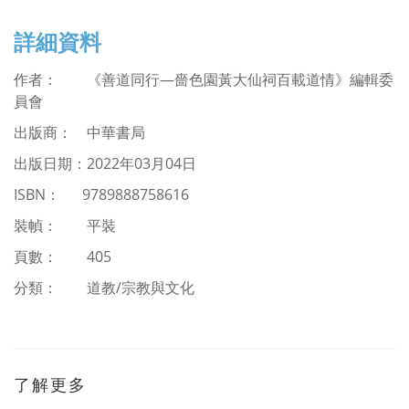
詳細資料
作者：
《善道同行—嗇色園黃大仙祠百載道情》編輯委
員會
出版商： 中華書局
出版日期：
2022
年03
月04日
ISBN
：
9789888758616
裝幀： 平裝
頁數： 405
分類：
道教/
宗教與文化
了解更多