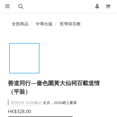
全部商品
中華出版
哲學與宗教
善道同行—嗇色園黃大仙祠百載道情
（平裝）
至
08/09 16:00
截止
全店，2026網上書展
HK$328.00