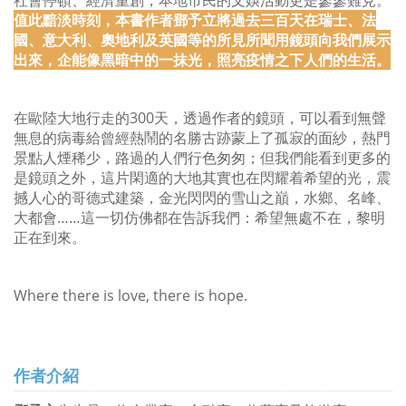
社會停頓、經濟重創，本地市民的文娛活動更是寥寥難見。
值此黯淡時刻，本書作者鄧予立將過去三百天在瑞士、法
國、意大利、奧地利及英國等的所見所聞用鏡頭向我們展示
出來，企能像黑暗中的一抹光，照亮疫情之下人們的生活。
在歐陸大地行走的300天，透過作者的鏡頭，可以看到無聲
無息的病毒給曾經熱鬧的名勝古跡蒙上了孤寂的面紗，熱門
景點人煙稀少，路過的人們行色匆匆；但我們能看到更多的
是鏡頭之外，這片閑適的大地其實也在閃耀着希望的光，震
撼人心的哥德式建築，金光閃閃的雪山之巔，水鄉、名峰、
大都會……這一切仿佛都在告訴我們：希望無處不在，黎明
正在到來。
Where there is love, there is hope.
作者介紹