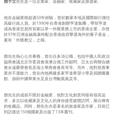
鄧予立
先生是一位企業家、金融家、收藏家及旅遊家。
他在金融業積超過50年經驗，曾於數家本地及國際銀行擔任
高級行政人員。於1990年在香港創辦亨達集團，帶領亨達
成為香港交易所首家以單一外匯業務上市的香港企業，亦曾
於97年亞洲金融風暴時配合香港政府擊退海外的量子基金，
素有「外匯教父」之稱。
鄧先生熱心公共事務，曾出任多項公職，包括中國人民政治
協商會議北京市委員會港澳台僑工作顧問、亞太台商聯合總
會永遠榮譽會長及瑞士華商會會長等等。另外，他對慈善事
業亦不遺餘力，曾在內地興建多家亨達希望小學及捐贈圖書
館、捐助中國華東水災及台灣颱風風災等。
鄧先生的成就不限於金融業，他對文化創意同樣有很高追
求，多次以收藏家及文化人的身份接受媒體訪問，展出稀有
的收藏品。同時，鄧先生亦是著名的旅遊家及作家，目前已
到訪接近150個國家及出版了13本書刊。