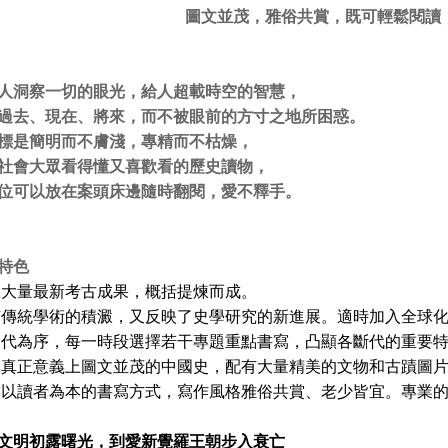
圖文並茂，雅俗共賞，既可輕鬆閱讀
人洞察一切的眼光，給人超載時空的智慧，
過去、現在、將來，而不被眼前的方寸之地所困惑。
標是簡明而不膚淺，專精而不枯燥，
社會大眾看得懂又喜歡看的歷史讀物，
位可以放在案頭床邊隨時翻閱，愛不釋手。
特色
收大量最新考古成果，概括提煉而成。
有傳統學術的積澱，又反映了史學研究的新進展。適時加入全球
朝代為序，每一時段選擇若干專題重點書寫，凸顯各斷代的重要
本真正意義上圖文並茂的中國史，配有大量精美的文物和古蹟圖
求以讀者為本的書寫方式，寫作風格雅俗共賞、老少皆宜。專業
文明初露曙光，到愛新覺羅王朝步入衰亡