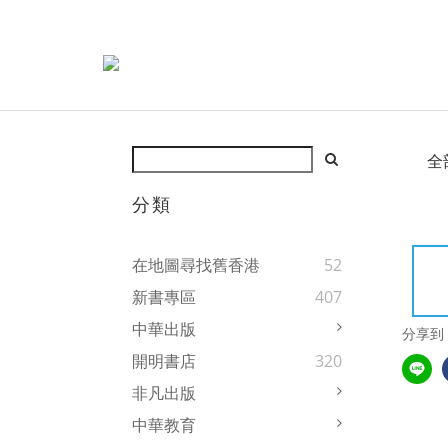
全
分類
在地圖尋找舊香港
52
新書專區
407
中華出版
分享到
開明書店
320
非凡出版
中華教育