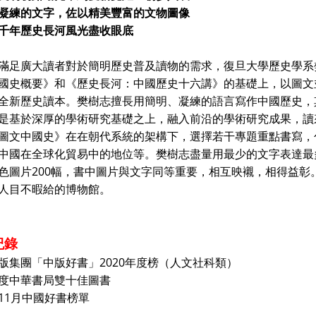
凝練的文字，佐以精美豐富的文物圖像
千年歷史長河風光盡收眼底
滿足廣大讀者對於簡明歷史普及讀物的需求，復旦大學歷史學系
國史概要》和《歷史長河：中國歷史十六講》的基礎上，以圖文
全新歷史讀本。樊樹志擅長用簡明、凝練的語言寫作中國歷史，
是基於深厚的學術研究基礎之上，融入前沿的學術研究成果，讀
中國史》在在朝代系統的架構下，選擇若干專題重點書寫，
中國在全球化貿易中的地位等。樊樹志盡量用最少的文字表達最
200
色圖片
幅，書中圖片與文字同等重要，相互映襯，相得益彰
人目不暇給的博物館。
紀錄
2020
版集團「中版好書」
年度榜（人文社科類）
度中華書局雙十佳圖書
11
月中國好書榜單