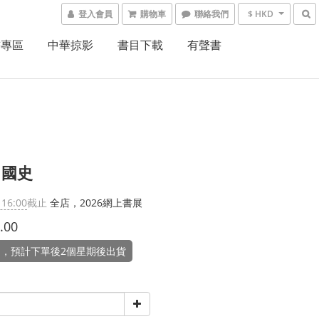
登入會員
購物車
聯絡我們
$ HKD
書專區
中華掠影
書目下載
有聲書
中國史
 16:00
截止
全店，2026網上書展
.00
，預計下單後2個星期後出貨