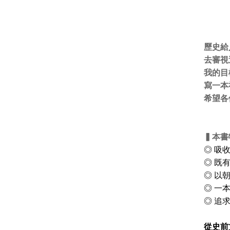
歷史給
去審視
我的目
寫一本
希望各
▍本書
◎ 吸
◎ 既
◎ 以
◎ 一
◎ 追
從史前