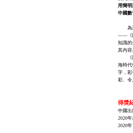
用簡明
中國數
為
——《
知識的
其內容
《圖文
海時代
字，彩
彩、令
得獎
中國出
2020
年
2020
年