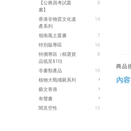
【公務員考試叢
8
書】
香港非物質文化遺
14
產系列
嶺南風土叢書
7
特別版專區
16
特價專區（精選貨
8
品低至$10)
商品
非書類產品
10
內容
植物大戰殭屍系列
藝文香港
有聲書
閱見空性
15