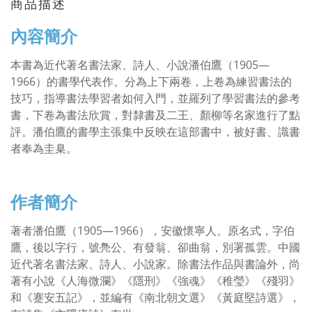
商品描述
內容簡介
本書為近代著名書法家、詩人、小說潘伯鷹（1905—
1966）的書學代表作。分為上下兩卷，上卷為練習書法的
技巧，指導書法學習者如何入門，並羅列了學習書法的參考
書，下卷為書法欣賞，對隸書及二王、顏柳等名家進行了點
評。潘伯鷹的書學主張集中反映在這部書中，被好書、識書
者奉為圭臬。
作者簡介
著者潘伯鷹（1905—1966），安徽懷寧人。原名式，字伯
鷹，後以字行，號鳧公、有發翁、卻曲翁，別署孤雲。中國
近代著名書法家、詩人、小說家。除書法作品與書論外，尚
著有小說《人海微瀾》《隱刑》《強魂》《稚瑩》《殘羽》
和《蹇安五記》，並編有《南北朝文選》《黃庭堅詩選》，