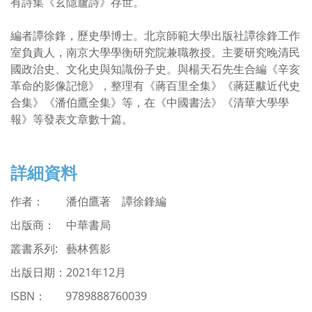
有詩集《玄隱廬詩》存世。
編者譚徐鋒，歷史學博士。北京師範大學出版社譚徐鋒工作
室負責人，南京大學學衡研究院兼職教授。主要研究晚清民
國政治史、文化史與知識份子史。與楊天石先生合編《辛亥
革命的影像記憶》，整理有《蔣百里全集》《蔣廷黻近代史
合集》《潘伯鷹全集》等，在《中國書法》《清華大學學
報》等發表文章數十篇。
詳細資料
作者： 潘伯鷹著 譚徐鋒編
出版商： 中華書局
叢書系列: 藝林舊影
出版日期：
2021
年12月
ISBN
：
9789888760039