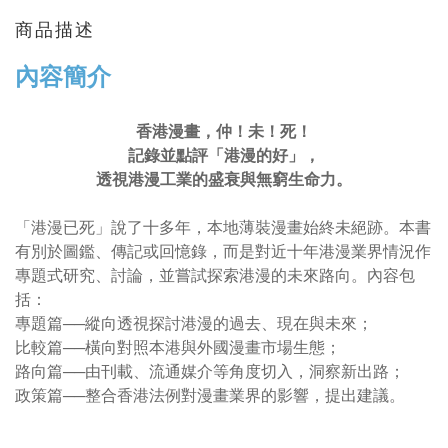
商品描述
內容簡介
香港漫畫，仲！未！死！
記錄並點評「港漫的好」，
透視港漫工業的盛衰與無窮生命力。
「港漫已死」說了十多年，本地薄裝漫畫始終未絕跡。本書
有別於圖鑑、傳記或回憶錄，而是對近十年港漫業界情況作
專題式研究、討論，並嘗試探索港漫的未來路向。內容包
括：
專題篇──縱向透視探討港漫的過去、現在與未來；
比較篇──橫向對照本港與外國漫畫市場生態；
路向篇──由刊載、流通媒介等角度切入，洞察新出路；
政策篇──整合香港法例對漫畫業界的影響，提出建議。