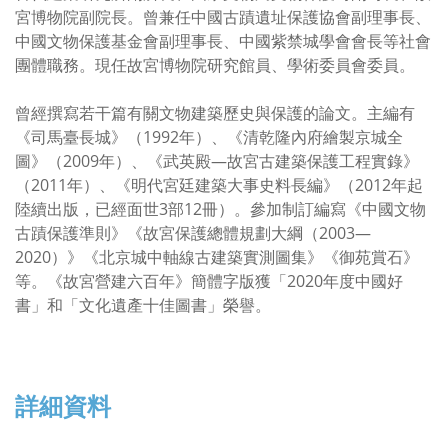
宮博物院副院長。曾兼任中國古蹟遺址保護協會副理事長、
中國文物保護基金會副理事長、中國紫禁城學會會長等社會
團體職務。現任故宮博物院研究館員、學術委員會委員。
曾經撰寫若干篇有關文物建築歷史與保護的論文。主編有
《司馬臺長城》（1992年）、《清乾隆內府繪製京城全
圖》（2009年）、《武英殿—故宮古建築保護工程實錄》
（2011年）、《明代宮廷建築大事史料長編》（2012年起
陸續出版，已經面世3部12冊）。參加制訂編寫《中國文物
古蹟保護準則》《故宮保護總體規劃大綱（2003—
2020）》《北京城中軸線古建築實測圖集》《御苑賞石》
等。《故宮營建六百年》簡體字版獲「2020年度中國好
書」和「文化遺產十佳圖書」榮譽。
詳細資料