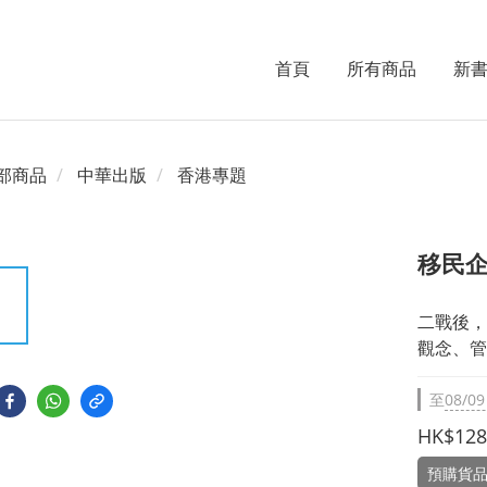
首頁
所有商品
新
部商品
中華出版
香港專題
移民企
二戰後，
觀念、管
至
08/09
HK$128
預購貨品