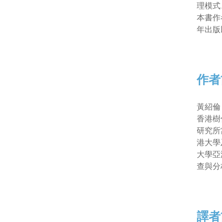
理模式
本書作
年出版
作者
黃紹倫
香港樹
研究所
港大學
大學亞
查與分
譯者