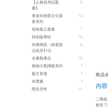
【公務員考試叢
8
書】
香港非物質文化遺
14
產系列
嶺南風土叢書
7
特別版專區
16
特價專區（精選貨
8
品低至$10)
非書類產品
10
植物大戰殭屍系列
藝文香港
商品
有聲書
內容
閱見空性
15
二戰後
創造了