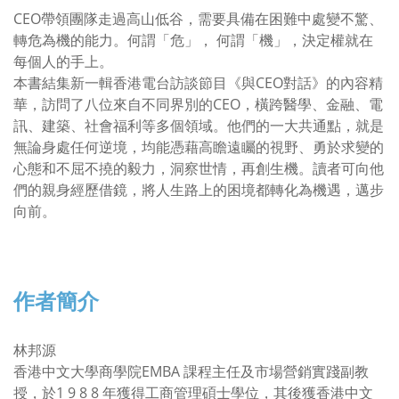
CEO帶領團隊走過高山低谷，需要具備在困難中處變不驚、
轉危為機的能力。何謂「危」， 何謂「機」，決定權就在
每個人的手上。
本書結集新一輯香港電台訪談節目《與CEO對話》的內容精
華，訪問了八位來自不同界別的CEO，橫跨醫學、金融、電
訊、建築、社會福利等多個領域。他們的一大共通點，就是
無論身處任何逆境，均能憑藉高瞻遠矚的視野、勇於求變的
心態和不屈不撓的毅力，洞察世情，再創生機。讀者可向他
們的親身經歷借鏡，將人生路上的困境都轉化為機遇，邁步
向前。
作者簡介
林邦源
香港中文大學商學院EMBA 課程主任及市場營銷實踐副教
授，於1 9 8 8 年獲得工商管理碩士學位，其後獲香港中文