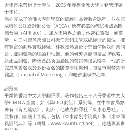
大學市場營銷博士學位，2005 年獲得倫敦大學財務管理碩
士學位。
他亦完成了哈佛大學商學院的總經理高管教育課程，並在完
成特許公認會計師公會（ACCA）所有必需的考試後成為附
屬會員（Affiliate）。加入學術界之前，他曾在寶潔、麥當
勞、可口可樂等跨國公司擔任營銷主管或總經理的職位，擁
有豐富的商界實戰經驗。林教授熱衷於研究如何解決商業問
題，並開發新的理論和框架。他的研究興趣包括品牌戰略、
新產品開發、降低產品負面屬性的營銷傳播策略等。他的研
究成果曾發表於多份著名的國際學術期刊，包括市場營銷學
雜誌（Journal of Marketing ）和哈佛案例中心等。
謝冠東
畢業於香港中文大學翻譯系。著作包括三十八冊香港中文大
學E M B A 叢書，如《與CEO 對話》系列等。在中華書局亦
著有《有瓦遮頭》。此外，他成立翻譯社「東東心思社」，
並製作四個網上字典，包括《東東錯別字詞典》和《東東同
義詞詞典》等（網址：www.kwuntung.net）。他熱衷素食