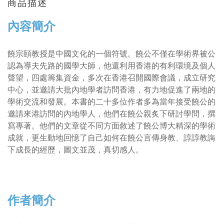
商品描述
內容簡介
饒宗頤教授是中國文化的一個符號。饒公不僅在學術界被公
認為導夫先路的國學大師，他還利用香港的有利環境及個人
聲望，四處籌集資金，多次在香港召開國際會議，成立研究
中心，並邀請大批內地學者訪問香港，有力地促進了兩地的
學術交流和發展。本書的二十多位作者多為當年接受饒公的
邀請來港訪問的內地學人，他們在饒公親炙下研討學問，撰
寫專著。他們的文章從不同方面敘述了饒公博大精深的學術
成就，更生動地回憶了自己如何在饒公言傳身教、諄諄教誨
下成長的經歷，圖文並茂，真切感人。
作者簡介