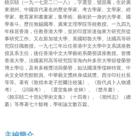
饒宗頤（一九一七至二〇一八），字選堂，號固庵，生於廣
東潮州。中國當代著名的歷史學家、考古學家、文學家、經
學家、教育家和書畫家，集學術、藝術於一身的大學者、國
學泰斗。歷任無錫國專、廣東文理學院等校教授。一九四九
年移居香港，任教香港大學，並於印度班達伽東方研究所從
事研究工作。又在新加坡大學、美國耶魯大學、法國高等研
究院任職教授。一九七三年出任香港中文大學中文系講座教
授及系主任，後任香港中文大學藝術系榮譽講座教授。曾獲
香港大學、法國索邦高等研究院等海內外多所大學頒發榮譽
博士學位，及有多種獎項與榮譽，如法國漢學儒林特賞、中
央文史研究館館員、中華藝文獎終身成就獎、西泠印社社長
等等。著有《敦煌本老子想爾注校箋》、《殷代貞卜人物通
考》、《詞籍考》、《選堂集林·史林》、《楚帛書》、
《饒宗頤二十世紀學術文集》（十四卷）、《潮州志》（總
纂）等專著七十餘種，學術論文數百篇。
主編
簡介