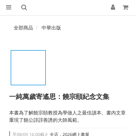
全部商品
中華出版
一純萬歲寄遙思：饒宗頤紀念文集
本書為了解饒宗頤教授為學做人之最佳讀本。書內文章
重現了饒公諄諄善誘的大師風範。
至
08/09 16:00
截止
全店，2026網上書展