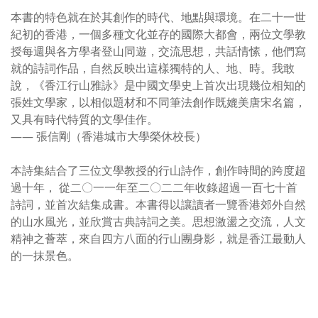
本書的特色就在於其創作的時代、地點與環境。在二十一世
紀初的香港，一個多種文化並存的國際大都會，兩位文學教
授每週與各方學者登山同遊，交流思想，共話情愫，他們寫
就的詩詞作品，自然反映出這樣獨特的人、地、時。我敢
說，《香江行山雅詠》是中國文學史上首次出現幾位相知的
張姓文學家，以相似題材和不同筆法創作既媲美唐宋名篇，
又具有時代特質的文學佳作。
—— 張信剛（香港城市大學榮休校長）
本詩集結合了三位文學教授的行山詩作，創作時間的跨度超
過十年， 從二〇一一年至二〇二二年收錄超過一百七十首
詩詞，並首次結集成書。本書得以讓讀者一覽香港郊外自然
的山水風光，並欣賞古典詩詞之美。思想激盪之交流，人文
精神之薈萃，來自四方八面的行山團身影，就是香江最動人
的一抹景色。