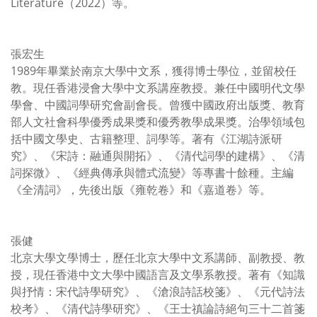
Literature（2022）等。
張宏生
1989年畢業於南京大學中文系，獲得博士學位，並留校任
教。現任香港浸會大學中文系講座教授。兼任中國明代文學
學會、中國詞學研究會副會長。曾獲中國政府出版獎、教育
部人文社會科學優秀成果獎和優秀教學成果獎。治學領域包
括中國文學史、古籍整理、詞學等。著有《江湖詩派研
究》、《宋詩：融通與開拓》、《清代詞學的建構》、《清
詞探微》、《經典傳承與體式流變》等專書十餘種。主編
《全清詞》，先後出版《雍乾卷》和《嘉道卷》等。
張健
北京大學文學博士，歷任北京大學中文系講師、副教授、教
授，現任香港中文大學中國語言及文學系教授。著有《知識
與抒情：宋代詩學研究》、《滄浪詩話校箋》、《元代詩法
校考》、《清代詩學研究》、《王士禛論詩絕句三十二首箋