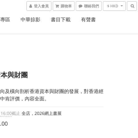
登入會員
購物車
聯絡我們
$ HKD
書專區
中華掠影
書目下載
有聲書
資本與財團
向及橫向剖析香港資本與財團的發展，對香港經
中肯評價，內容全面。
 16:00
截止
全店，2026網上書展
.00