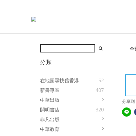
全
分類
在地圖尋找舊香港
52
新書專區
407
中華出版
分享到
開明書店
320
非凡出版
中華教育