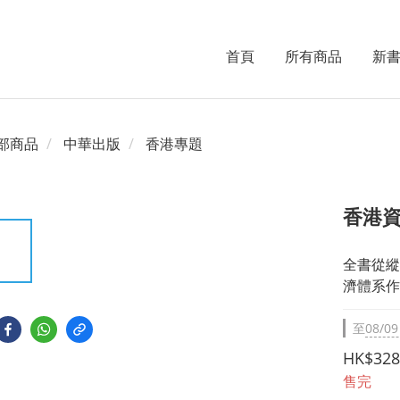
首頁
所有商品
新
部商品
中華出版
香港專題
香港
全書從縱
濟體系作
至
08/09
HK$328
售完