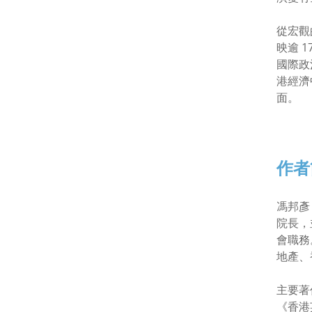
從宏觀
映逾 
國際政
港經濟
面。
作者
馮邦彥
院長，
會職務
地產、
主要著
《香港英