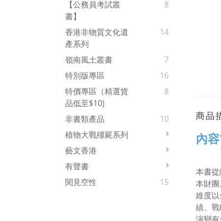
【公務員考試叢
8
書】
香港非物質文化遺
14
產系列
嶺南風土叢書
7
特別版專區
16
特價專區（精選貨
8
品低至$10)
商品
非書類產品
10
植物大戰殭屍系列
內容
藝文香港
有聲書
本書從
閱見空性
15
本財團
維度以
績、戰
演變有