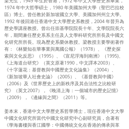
梁元生，1949 年生於香港，1972 年中文大學歷史系畢業，
1974 年中大哲學碩士，1980 年美國加州大學（聖巴巴拉校
區）博士。曾任教於新加坡國立大學、美國加州州立大學。
1992 年後回港任香港中文大學歷史系教授，2004 年晉升為
歷史學講座教授。曾出任崇基學院院長十年、文學院院長六
年，期間兼任歷史系系主任及人文學科研究所所長及中國文
化研究所所長。現為歷史系榮休教授。梁教授主要學術著作
有：《林樂知在華事業與萬國公報》（1978）、《歷史探
索與文化反思》（1995）、《宣尼浮海到南洲》（1995)、
《上海道台研究》（英文原著1990，中文譯本2003）、
《十字蓮花：基督教與中國歷史文化論集》（2004）、
《新加坡華人社會史論》（2005）、《基督教與中國》
（2006）及《世界歷史上的新秩序及其合法性之比較研
究》（英文2007），《晚清上海：一個城市的歷史記憶》
（2009），《邊緣與之間》（2011）等。
姜本末，香港中文大學歷史系哲學博士，現任香港中文大學
中國文化研究所當代中國文化研究中心副研究員，合著有
《學海書樓與香江國學：中國傳統文化在香港的傳承與革