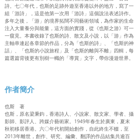
詩。七〇年代，也斯的足跡外遊至香港以外的地方，寫了一
組「游詩」，這是他第一次用「游詩」這個說法表述詩作。
多年之後，「游」的境界拓闊不同藝術領域，為作家的生命
注入大量養分與能量，這方面的實踐，從《也斯之游》可一
一窺見。本書收錄了也斯的詩、散文及小說，以「游」作為
主軸串連起各章節的作品，分為「也斯的詩」、「也斯的神
話」、「也斯的小說旅程」及「也斯的離與不離」四輯，每
篇選篇背後更有別樹一幟的「導賞」文字，帶你漫遊世界。
作者簡介
也斯 著
也斯，原名梁秉鈞，香港詩人、小說家、散文家、學者、攝
影師、影評人、跨媒介藝術家。1949年春生於廣東，夏末
秋初移居香港。六〇年代初開始創作，自此終生不輟，至
2013年離世，創作、研究、編彙、翻譯的作品結集共逾百