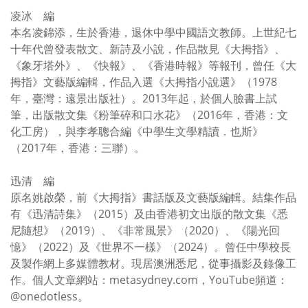
凌冰 編
本名凌錦添，生於香港，退休中學中國語文教師。上世紀七
十年代曾發表散文、新詩及小說，作品散見《大拇指》、
《象牙塔外》、《快報》、《香港時報》等報刊，曾任《大
拇指》文藝版編輯，作品入選《大拇指小說選》（1978
年，臺灣：遠景出版社）。2013年起，於個人臉書上試
筆，出版散文集《粉筆碎和口水花》（2016年，香港：文
化工房），與李孝聰合編《中學生文學精讀．也斯》
（2017年，香港：三聯）。
迅清 編
原名姚啟榮，前《大拇指》書話版及文藝版編輯。結集作品
有《迅清詩集》（2015）及由香港初文出版的散文集《悉
尼隨想》（2019）、《非常風景》（2020）、《陽光回
憶》（2022）及《世界不一樣》（2024）。曾任中學校長
及製作網上多媒體教材。現居澳洲悉尼，從事攝影及錄像工
作。個人文章網站：metasydney.com，YouTube頻道：
@onedotless。