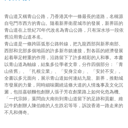
青山道又稱青山公路，乃香港其中一條最長的道路，名稱源
自屯門市西方的青山。隨着新界衛星城市的發展，新界區的
青山道在上世紀70年代改名為青山公路，只有深水埗一段依
舊沿用青山道本名。
青山道是一條跨區弧形公路幹線，把九龍西部與新界南部、
西部和北部多個地區的許多新市鎮連接，對各區的經濟發展
起着舉足輕重的作用，沿路留下了許多精彩的人和事。本書
以青山道為軸線，結集多位學者文章，分作四個部分：「青
山依舊」、「扎根立業」、「安身立命」、「安於不安」。
全書以多元面向，展示青山道如何連結九龍、新界，推動城
市發展的力量，同時細味圍繞這條大道的人情逸事及文化沉
澱，包括嘉頓麵包創辦人張子芳在創業路上如何化危為機、
「一代宗師」葉問由大南街到青山道留下的足跡和貢獻、維
記牛奶創辦人陳伯維的人生跌宕等等，訴說香港一路走來的
不凡和傳奇。