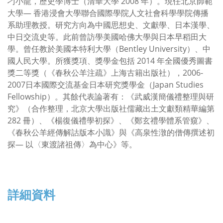
刁小龍，歷史學博士（清華大學 2008 年）。現任北京師範
大學— 香港浸會大學聯合國際學院人文社會科學學院傳播
系助理教授。研究方向為中國思想史、文獻學、日本漢學、
中日交流史等。此前曾訪學美國哈佛大學與日本早稻田大
學。曾任教於美國本特利大學（Bentley University）、中
國人民大學。所獲獎項、獎學金包括 2014 年全國優秀圖書
獎二等獎（《春秋公羊注疏》上海古籍出版社），2006-
2007日本國際交流基金日本研究獎學金（Japan Studies
Fellowship）。其餘代表論著有：《武威漢簡儀禮整理與研
究》（合作整理，北京大學出版社儒藏出土文獻類精華編第
282 冊）、《楊復儀禮學初探》、《鄭玄禮學體系管窺》、
《春秋公羊經傳解詁版本小識》與《高泉性潡的僧傳撰述初
探— 以〈東渡諸祖傳〉為中心》等。
詳細資料