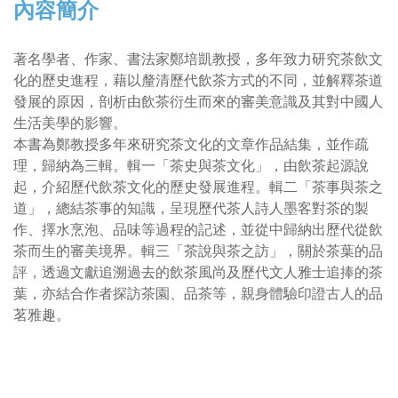
內容簡介
著名學者、作家、書法家鄭培凱教授，多年致力研究茶飲文
化的歷史進程，藉以釐清歷代飲茶方式的不同，並解釋茶道
發展的原因，剖析由飲茶衍生而來的審美意識及其對中國人
生活美學的影響。
本書為鄭教授多年來研究茶文化的文章作品結集，並作疏
理，歸納為三輯。輯一「茶史與茶文化」，由飲茶起源說
起，介紹歷代飲茶文化的歷史發展進程。輯二「茶事與茶之
道」，總結茶事的知識，呈現歷代茶人詩人墨客對茶的製
作、擇水烹泡、品味等過程的記述，並從中歸納出歷代從飲
茶而生的審美境界。輯三「茶說與茶之訪」，關於茶葉的品
評，透過文獻追溯過去的飲茶風尚及歷代文人雅士追捧的茶
葉，亦結合作者探訪茶園、品茶等，親身體驗印證古人的品
茗雅趣。